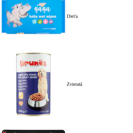
Dieťa
Zvieratá