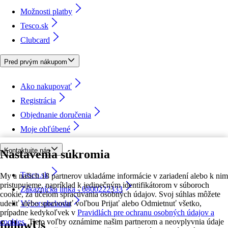
Možnosti platby
Tesco.sk
Clubcard
Pred prvým nákupom
Ako nakupovať
Registrácia
Objednanie doručenia
Moje obľúbené
Kontaktujte nás
Nastavenia súkromia
Tesco.sk
My a našich 18 partnerov ukladáme informácie v zariadení alebo k nim
pristupujeme, napríklad k jedinečným identifikátorom v súboroch
Zákaznícka linka - 0800222333
cookie, za účelom spracúvania osobných údajov. Svoj súhlas môžete
udeliť alebo spravovať voľbou Prijať alebo Odmietnuť všetko,
Výber obchodu
prípadne kedykoľvek v
Pravidlách pre ochranu osobných údajov a
cookies.
Tieto voľby oznámime našim partnerom a neovplyvnia údaje
followUs