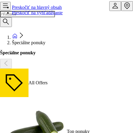
Preskočiť na hlavný obsah
Preskočiť na vyhľadávanie
Špeciálne ponuky
Špeciálne ponuky
All Offers
Top ponuky