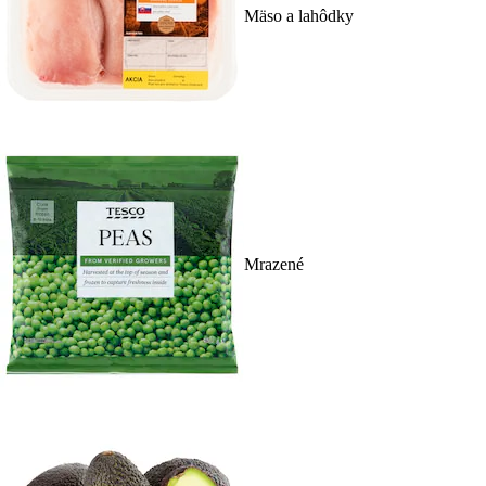
Mäso a lahôdky
Mrazené