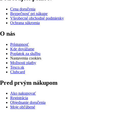
Cena doručenia
Bezpečnosť pri nákupe
Všeobecné obchodné podmienky
Ochrana súkromia
O nás
Prístupnosť
Kde dovážame
Poplatok za službu
Nastavenia cookies
Možnosti platby
Tesco.sk
Clubcard
Pred prvým nákupom
Ako nakupovať
Registrácia
Objednanie doručenia
Moje obľúbené