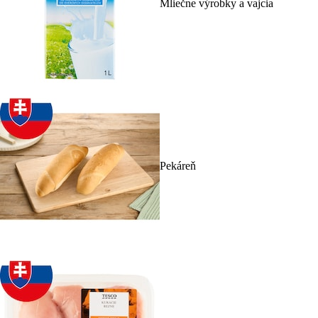
Mliečne výrobky a vajcia
Pekáreň