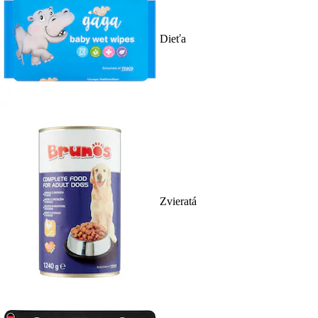
Dieťa
Zvieratá