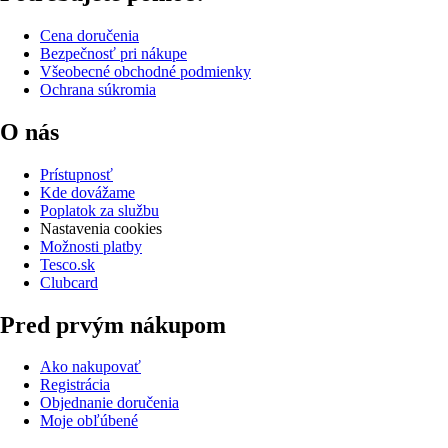
Cena doručenia
Bezpečnosť pri nákupe
Všeobecné obchodné podmienky
Ochrana súkromia
O nás
Prístupnosť
Kde dovážame
Poplatok za službu
Nastavenia cookies
Možnosti platby
Tesco.sk
Clubcard
Pred prvým nákupom
Ako nakupovať
Registrácia
Objednanie doručenia
Moje obľúbené