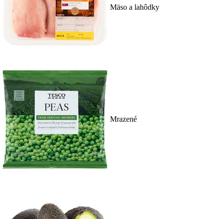
Mäso a lahôdky
Mrazené