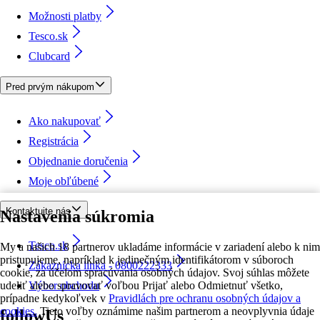
Možnosti platby
Tesco.sk
Clubcard
Pred prvým nákupom
Ako nakupovať
Registrácia
Objednanie doručenia
Moje obľúbené
Kontaktujte nás
Nastavenia súkromia
Tesco.sk
My a našich 18 partnerov ukladáme informácie v zariadení alebo k nim
pristupujeme, napríklad k jedinečným identifikátorom v súboroch
Zákaznícka linka - 0800222333
cookie, za účelom spracúvania osobných údajov. Svoj súhlas môžete
udeliť alebo spravovať voľbou Prijať alebo Odmietnuť všetko,
Výber obchodu
prípadne kedykoľvek v
Pravidlách pre ochranu osobných údajov a
cookies.
Tieto voľby oznámime našim partnerom a neovplyvnia údaje
followUs