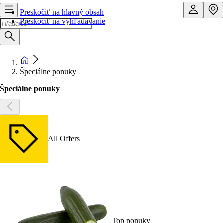
Preskočiť na hlavný obsah
Preskočiť na vyhľadávanie
Špeciálne ponuky
Špeciálne ponuky
All Offers
Top ponuky