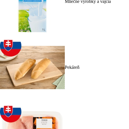
Mliečne výrobky a vajcia
Pekáreň