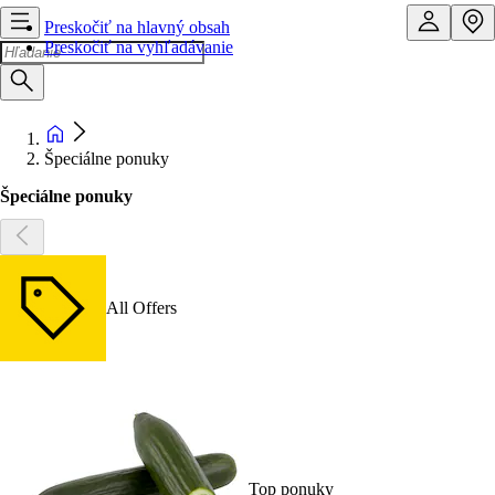
Preskočiť na hlavný obsah
Preskočiť na vyhľadávanie
Špeciálne ponuky
Špeciálne ponuky
All Offers
Top ponuky