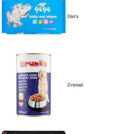
Dieťa
Zvieratá