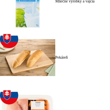
Mliečne výrobky a vajcia
Pekáreň