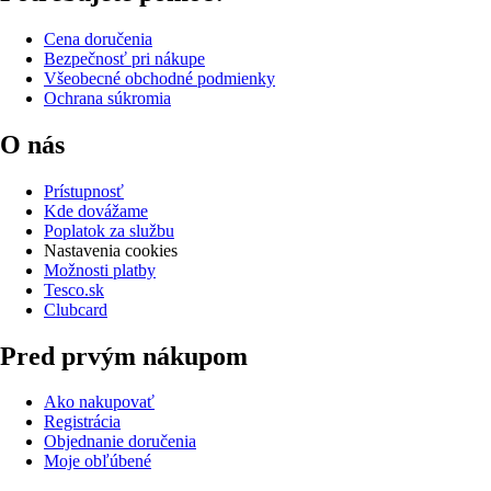
Cena doručenia
Bezpečnosť pri nákupe
Všeobecné obchodné podmienky
Ochrana súkromia
O nás
Prístupnosť
Kde dovážame
Poplatok za službu
Nastavenia cookies
Možnosti platby
Tesco.sk
Clubcard
Pred prvým nákupom
Ako nakupovať
Registrácia
Objednanie doručenia
Moje obľúbené