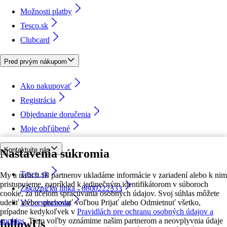
Možnosti platby
Tesco.sk
Clubcard
Pred prvým nákupom
Ako nakupovať
Registrácia
Objednanie doručenia
Moje obľúbené
Kontaktujte nás
Nastavenia súkromia
Tesco.sk
My a našich 18 partnerov ukladáme informácie v zariadení alebo k nim
pristupujeme, napríklad k jedinečným identifikátorom v súboroch
Zákaznícka linka - 0800222333
cookie, za účelom spracúvania osobných údajov. Svoj súhlas môžete
udeliť alebo spravovať voľbou Prijať alebo Odmietnuť všetko,
Výber obchodu
prípadne kedykoľvek v
Pravidlách pre ochranu osobných údajov a
cookies.
Tieto voľby oznámime našim partnerom a neovplyvnia údaje
followUs