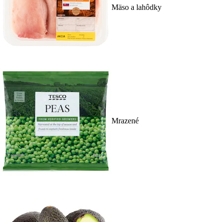
Mäso a lahôdky
Mrazené