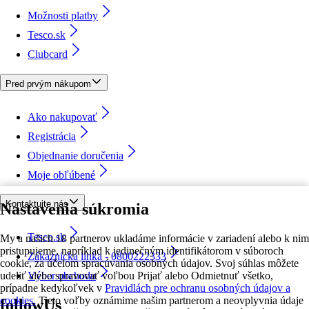
Možnosti platby
Tesco.sk
Clubcard
Pred prvým nákupom
Ako nakupovať
Registrácia
Objednanie doručenia
Moje obľúbené
Kontaktujte nás
Nastavenia súkromia
Tesco.sk
My a našich 18 partnerov ukladáme informácie v zariadení alebo k nim
pristupujeme, napríklad k jedinečným identifikátorom v súboroch
Zákaznícka linka - 0800222333
cookie, za účelom spracúvania osobných údajov. Svoj súhlas môžete
udeliť alebo spravovať voľbou Prijať alebo Odmietnuť všetko,
Výber obchodu
prípadne kedykoľvek v
Pravidlách pre ochranu osobných údajov a
cookies.
Tieto voľby oznámime našim partnerom a neovplyvnia údaje
followUs