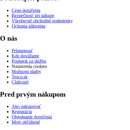
Cena doručenia
Bezpečnosť pri nákupe
Všeobecné obchodné podmienky
Ochrana súkromia
O nás
Prístupnosť
Kde dovážame
Poplatok za službu
Nastavenia cookies
Možnosti platby
Tesco.sk
Clubcard
Pred prvým nákupom
Ako nakupovať
Registrácia
Objednanie doručenia
Moje obľúbené