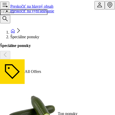
Preskočiť na hlavný obsah
Preskočiť na vyhľadávanie
Špeciálne ponuky
Špeciálne ponuky
All Offers
Top ponuky