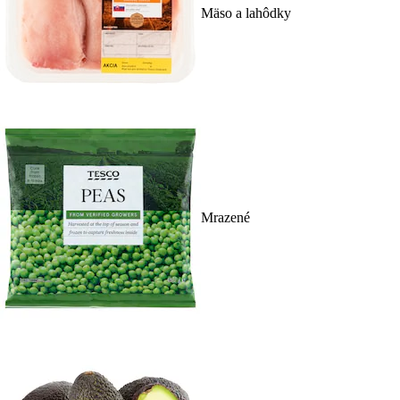
Mäso a lahôdky
Mrazené