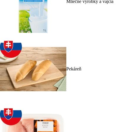
Mliečne výrobky a vajcia
Pekáreň