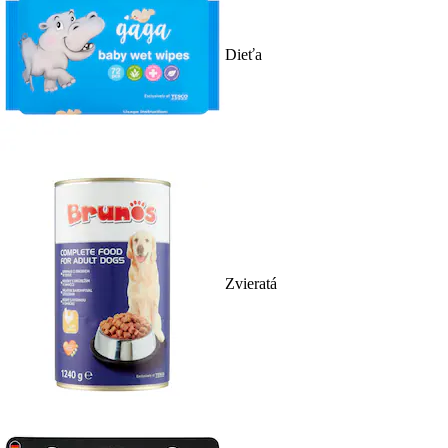
Dieťa
Zvieratá