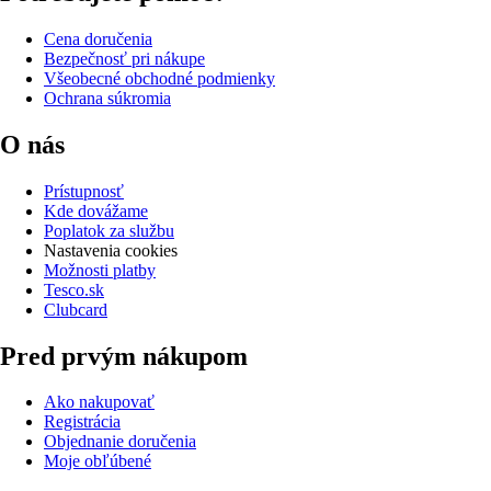
Cena doručenia
Bezpečnosť pri nákupe
Všeobecné obchodné podmienky
Ochrana súkromia
O nás
Prístupnosť
Kde dovážame
Poplatok za službu
Nastavenia cookies
Možnosti platby
Tesco.sk
Clubcard
Pred prvým nákupom
Ako nakupovať
Registrácia
Objednanie doručenia
Moje obľúbené