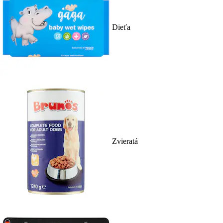
Dieťa
Zvieratá