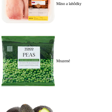
Mäso a lahôdky
Mrazené