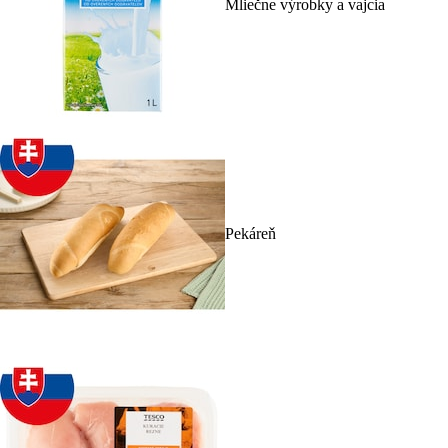
Mliečne výrobky a vajcia
Pekáreň