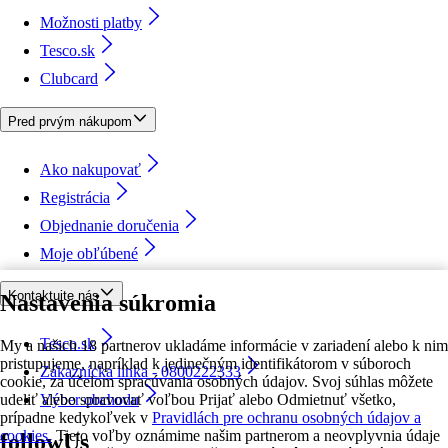
Možnosti platby
Tesco.sk
Clubcard
Pred prvým nákupom
Ako nakupovať
Registrácia
Objednanie doručenia
Moje obľúbené
Kontaktujte nás
Nastavenia súkromia
Tesco.sk
My a našich 18 partnerov ukladáme informácie v zariadení alebo k nim
pristupujeme, napríklad k jedinečným identifikátorom v súboroch
Zákaznícka linka - 0800222333
cookie, za účelom spracúvania osobných údajov. Svoj súhlas môžete
udeliť alebo spravovať voľbou Prijať alebo Odmietnuť všetko,
Výber obchodu
prípadne kedykoľvek v
Pravidlách pre ochranu osobných údajov a
cookies.
Tieto voľby oznámime našim partnerom a neovplyvnia údaje
followUs