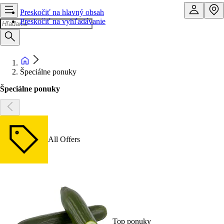
Preskočiť na hlavný obsah
Preskočiť na vyhľadávanie
Špeciálne ponuky
Špeciálne ponuky
All Offers
Top ponuky