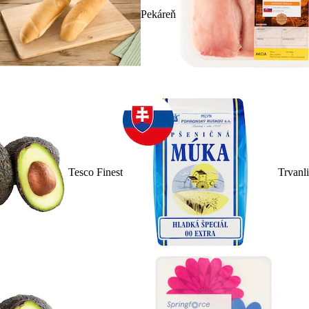
Pekáreň
Tesco Finest
Trvanl