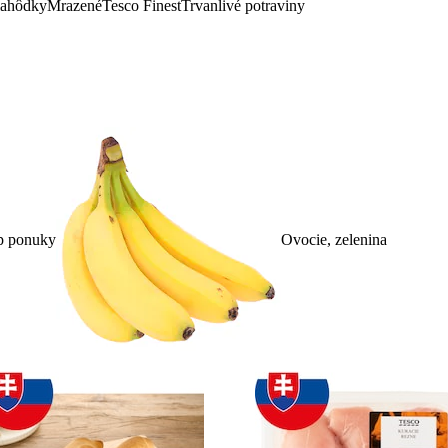
lahôdky
Mrazené
Tesco Finest
Trvanlivé potraviny
p ponuky
Ovocie, zelenina