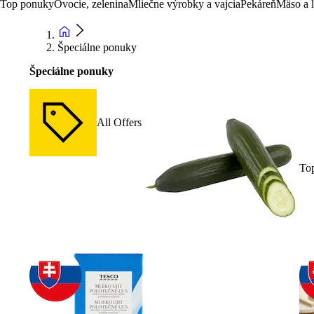
Top ponuky
Ovocie, zelenina
Mliečne výrobky a vajcia
Pekáreň
Mäso a 
Špeciálne ponuky
Špeciálne ponuky
All Offers
To