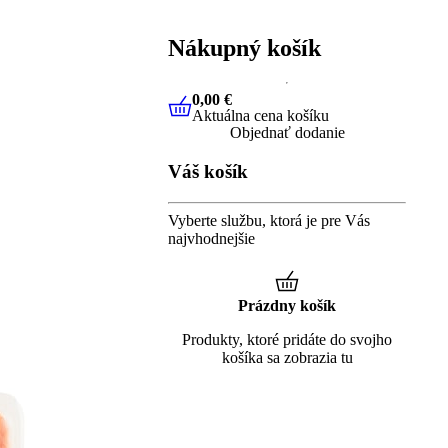
Nákupný košík
0,00 €
Aktuálna cena košíku
0,00 €
Aktuálna cena košíku
Objednať dodanie
Váš košík
Vyberte službu, ktorá je pre Vás
najvhodnejšie
Prázdny košík
Produkty, ktoré pridáte do svojho
košíka sa zobrazia tu