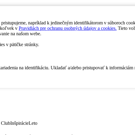
 pristupujeme, napríklad k jedinečným identifikátorom v súboroch coo
dykoľvek v
Pravidlách pre ochranu osobných údajov a cookies.
Tieto voľ
vanie na našom webe.
es v pätičke stránky.
zariadenia na identifikáciu. Ukladať a/alebo pristupovať k informáciám
 Club
Inšpirácie
Leto