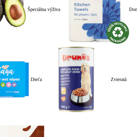
Špeciálna výživa
Dom
Dieťa
Zvieratá