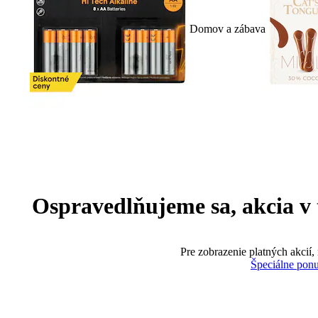
Domov a zábava
Ospravedlňujeme sa, akcia v te
Pre zobrazenie platných akcií,
Špeciálne pon