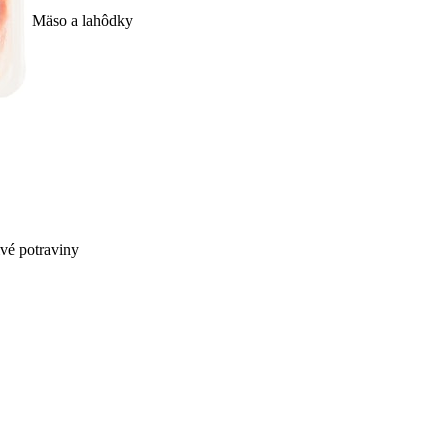
Mäso a lahôdky
ivé potraviny