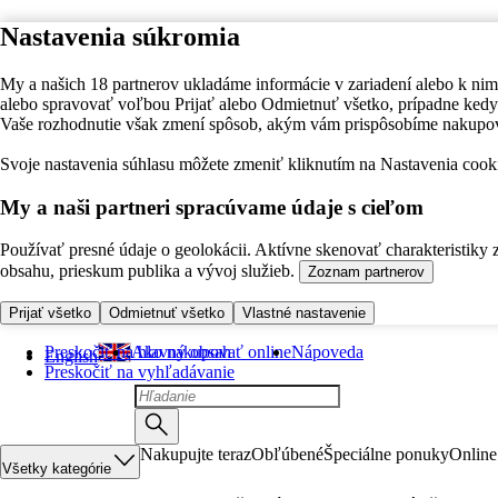
Nastavenia súkromia
My a našich 18 partnerov ukladáme informácie v zariadení alebo k nim
alebo spravovať voľbou Prijať alebo Odmietnuť všetko, prípadne ke
Vaše rozhodnutie však zmení spôsob, akým vám prispôsobíme nakupo
Svoje nastavenia súhlasu môžete zmeniť kliknutím na Nastavenia cooki
My a naši partneri spracúvame údaje s cieľom
Používať presné údaje o geolokácii. Aktívne skenovať charakteristiky 
obsahu, prieskum publika a vývoj služieb.
Zoznam partnerov
Prijať všetko
Odmietnuť všetko
Vlastné nastavenie
Preskočiť na hlavný obsah
Ako nakupovať online
Nápoveda
English
Preskočiť na vyhľadávanie
Nakupujte teraz
Obľúbené
Špeciálne ponuky
Online
Všetky kategórie