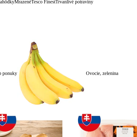
lahôdky
Mrazené
Tesco Finest
Trvanlivé potraviny
p ponuky
Ovocie, zelenina