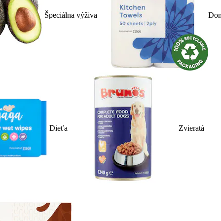
Špeciálna výživa
Dom
Dieťa
Zvieratá