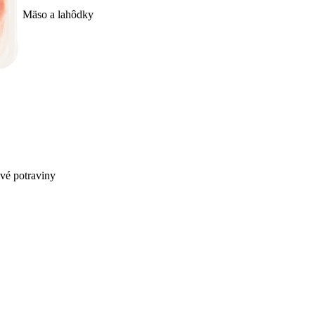
Mäso a lahôdky
ivé potraviny