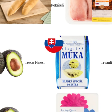
Pekáreň
Tesco Finest
Trvanl