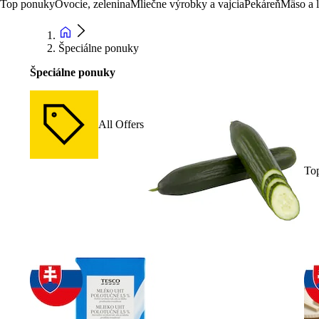
Top ponuky
Ovocie, zelenina
Mliečne výrobky a vajcia
Pekáreň
Mäso a 
Špeciálne ponuky
Špeciálne ponuky
All Offers
To