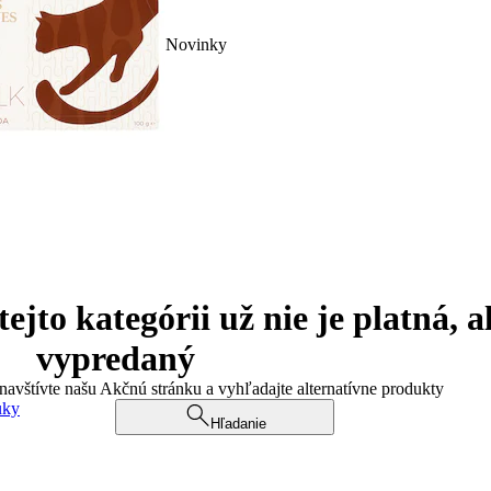
Novinky
jto kategórii už nie je platná, a
vypredaný
 navštívte našu Akčnú stránku a vyhľadajte alternatívne produkty
uky
Hľadanie