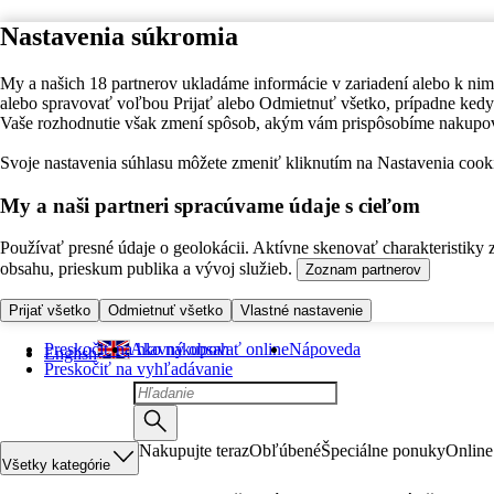
Nastavenia súkromia
My a našich 18 partnerov ukladáme informácie v zariadení alebo k nim
alebo spravovať voľbou Prijať alebo Odmietnuť všetko, prípadne ke
Vaše rozhodnutie však zmení spôsob, akým vám prispôsobíme nakupo
Svoje nastavenia súhlasu môžete zmeniť kliknutím na Nastavenia cooki
My a naši partneri spracúvame údaje s cieľom
Používať presné údaje o geolokácii. Aktívne skenovať charakteristiky 
obsahu, prieskum publika a vývoj služieb.
Zoznam partnerov
Prijať všetko
Odmietnuť všetko
Vlastné nastavenie
Preskočiť na hlavný obsah
Ako nakupovať online
Nápoveda
English
Preskočiť na vyhľadávanie
Nakupujte teraz
Obľúbené
Špeciálne ponuky
Online
Všetky kategórie