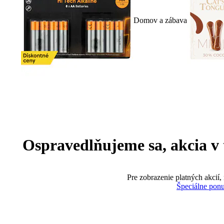
Domov a zábava
Ospravedlňujeme sa, akcia v te
Pre zobrazenie platných akcií,
Špeciálne pon