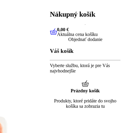
Nákupný košík
0,00 €
Aktuálna cena košíku
0,00 €
Aktuálna cena košíku
Objednať dodanie
Váš košík
Vyberte službu, ktorá je pre Vás
najvhodnejšie
Prázdny košík
Produkty, ktoré pridáte do svojho
košíka sa zobrazia tu