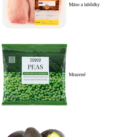
Mäso a lahôdky
Mrazené