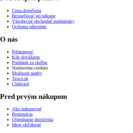
Cena doručenia
Bezpečnosť pri nákupe
Všeobecné obchodné podmienky
Ochrana súkromia
O nás
Prístupnosť
Kde dovážame
Poplatok za službu
Nastavenia cookies
Možnosti platby
Tesco.sk
Clubcard
Pred prvým nákupom
Ako nakupovať
Registrácia
Objednanie doručenia
Moje obľúbené