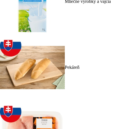
Mliečne výrobky a vajcia
Pekáreň