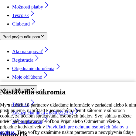
Možnosti platby
Tesco.sk
Clubcard
Pred prvým nákupom
Ako nakupovať
Registrácia
Objednanie doručenia
Moje obľúbené
Kontaktujte nás
Nastavenia súkromia
Tesco.sk
My a našich 18 partnerov ukladáme informácie v zariadení alebo k nim
pristupujeme, napríklad k jedinečným identifikátorom v súboroch
Zákaznícka linka - 0800222333
cookie, za účelom spracúvania osobných údajov. Svoj súhlas môžete
udeliť alebo spravovať voľbou Prijať alebo Odmietnuť všetko,
Výber obchodu
prípadne kedykoľvek v
Pravidlách pre ochranu osobných údajov a
cookies.
Tieto voľby oznámime našim partnerom a neovplyvnia údaje
followUs