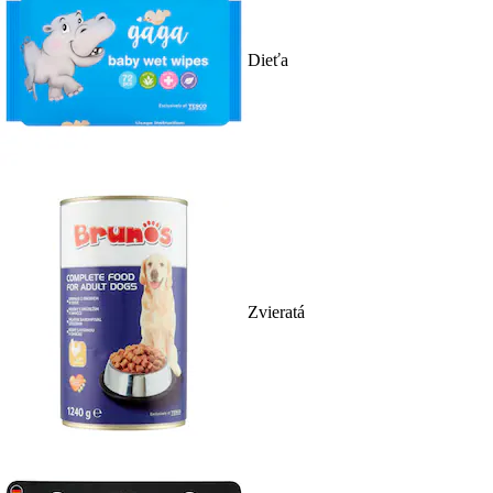
Dieťa
Zvieratá