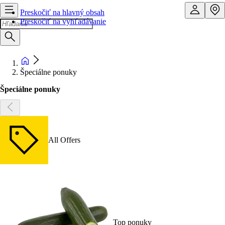
Preskočiť na hlavný obsah
Preskočiť na vyhľadávanie
Špeciálne ponuky
Špeciálne ponuky
All Offers
Top ponuky