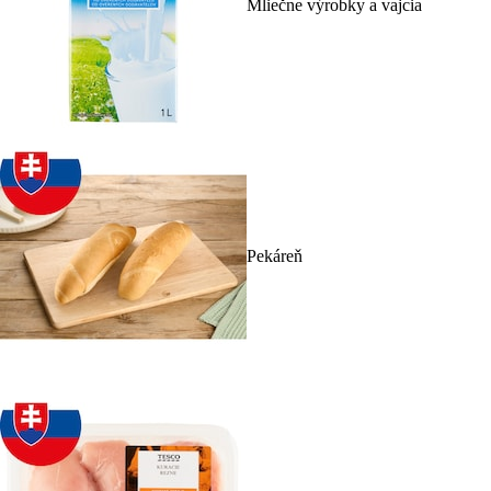
Mliečne výrobky a vajcia
Pekáreň