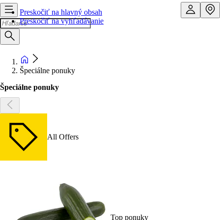
Preskočiť na hlavný obsah
Preskočiť na vyhľadávanie
Špeciálne ponuky
Špeciálne ponuky
All Offers
Top ponuky