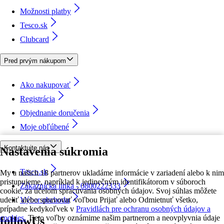
Možnosti platby
Tesco.sk
Clubcard
Pred prvým nákupom
Ako nakupovať
Registrácia
Objednanie doručenia
Moje obľúbené
Kontaktujte nás
Nastavenia súkromia
Tesco.sk
My a našich 18 partnerov ukladáme informácie v zariadení alebo k nim
pristupujeme, napríklad k jedinečným identifikátorom v súboroch
Zákaznícka linka - 0800222333
cookie, za účelom spracúvania osobných údajov. Svoj súhlas môžete
udeliť alebo spravovať voľbou Prijať alebo Odmietnuť všetko,
Výber obchodu
prípadne kedykoľvek v
Pravidlách pre ochranu osobných údajov a
cookies.
Tieto voľby oznámime našim partnerom a neovplyvnia údaje
followUs