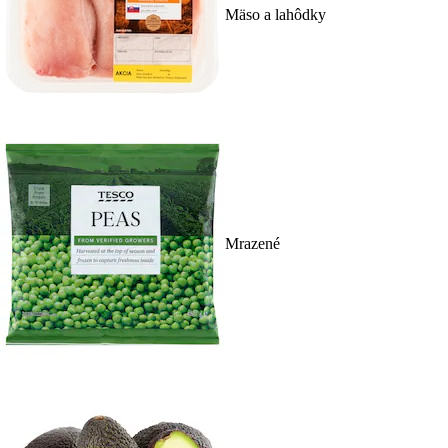
Mäso a lahôdky
Mrazené