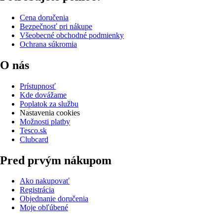
Cena doručenia
Bezpečnosť pri nákupe
Všeobecné obchodné podmienky
Ochrana súkromia
O nás
Prístupnosť
Kde dovážame
Poplatok za službu
Nastavenia cookies
Možnosti platby
Tesco.sk
Clubcard
Pred prvým nákupom
Ako nakupovať
Registrácia
Objednanie doručenia
Moje obľúbené