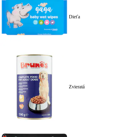
Dieťa
Zvieratá