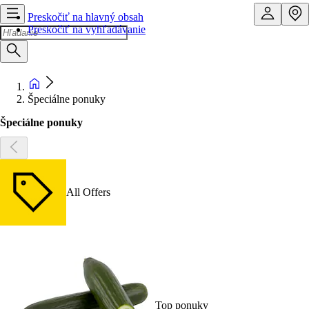
Preskočiť na hlavný obsah
Preskočiť na vyhľadávanie
Špeciálne ponuky
Špeciálne ponuky
All Offers
Top ponuky