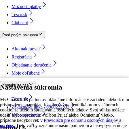
Možnosti platby
Tesco.sk
Clubcard
Pred prvým nákupom
Ako nakupovať
Registrácia
Objednanie doručenia
Moje obľúbené
Kontaktujte nás
Nastavenia súkromia
Tesco.sk
My a našich 18 partnerov ukladáme informácie v zariadení alebo k nim
pristupujeme, napríklad k jedinečným identifikátorom v súboroch
Zákaznícka linka - 0800222333
cookie, za účelom spracúvania osobných údajov. Svoj súhlas môžete
udeliť alebo spravovať voľbou Prijať alebo Odmietnuť všetko,
Výber obchodu
prípadne kedykoľvek v
Pravidlách pre ochranu osobných údajov a
cookies.
Tieto voľby oznámime našim partnerom a neovplyvnia údaje
followUs