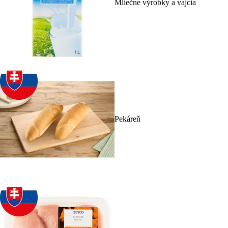
Mliečne výrobky a vajcia
Pekáreň