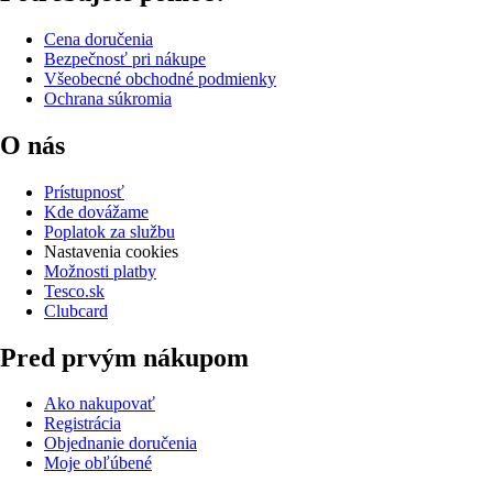
Cena doručenia
Bezpečnosť pri nákupe
Všeobecné obchodné podmienky
Ochrana súkromia
O nás
Prístupnosť
Kde dovážame
Poplatok za službu
Nastavenia cookies
Možnosti platby
Tesco.sk
Clubcard
Pred prvým nákupom
Ako nakupovať
Registrácia
Objednanie doručenia
Moje obľúbené