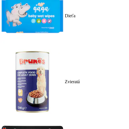
Dieťa
Zvieratá