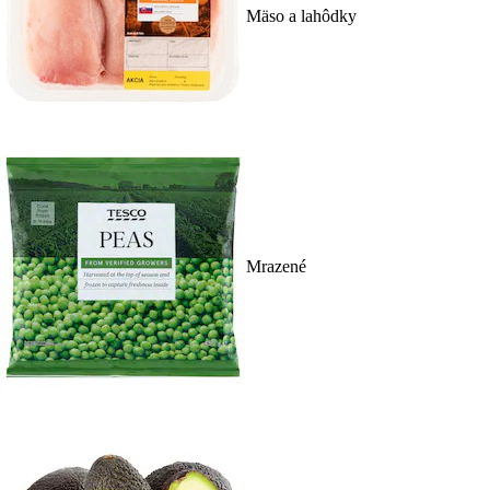
Mäso a lahôdky
Mrazené