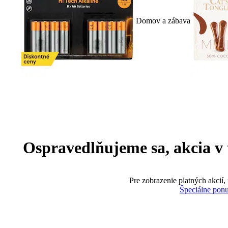
Domov a zábava
Ospravedlňujeme sa, akcia v te
Pre zobrazenie platných akcií,
Špeciálne pon