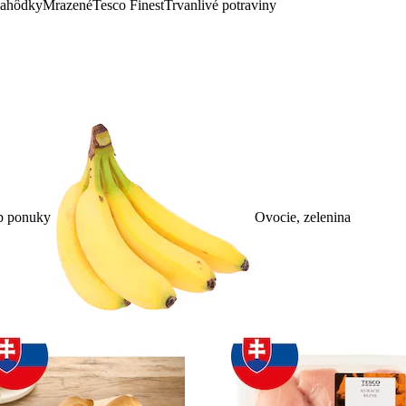
lahôdky
Mrazené
Tesco Finest
Trvanlivé potraviny
p ponuky
Ovocie, zelenina