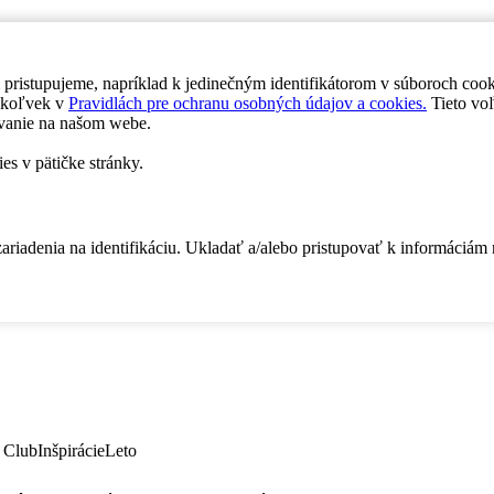
 pristupujeme, napríklad k jedinečným identifikátorom v súboroch coo
dykoľvek v
Pravidlách pre ochranu osobných údajov a cookies.
Tieto voľ
vanie na našom webe.
es v pätičke stránky.
zariadenia na identifikáciu. Ukladať a/alebo pristupovať k informáciám
 Club
Inšpirácie
Leto