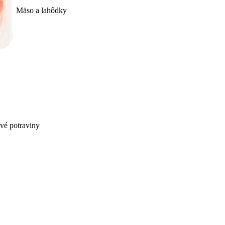
Mäso a lahôdky
ivé potraviny