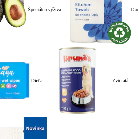
Špeciálna výživa
Dom
Dieťa
Zvieratá