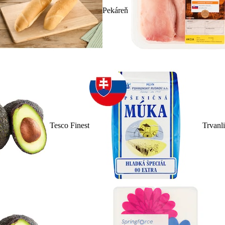
Pekáreň
Tesco Finest
Trvanl