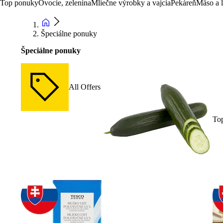
Top ponuky
Ovocie, zelenina
Mliečne výrobky a vajcia
Pekáreň
Mäso a 
Špeciálne ponuky
Špeciálne ponuky
All Offers
To