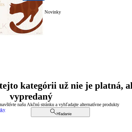
Novinky
jto kategórii už nie je platná, a
vypredaný
 navštívte našu Akčnú stránku a vyhľadajte alternatívne produkty
uky
Hľadanie