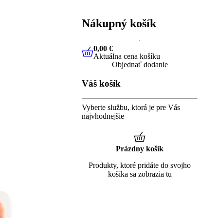
Nákupný košík
0,00 €
Aktuálna cena košíku
0,00 €
Aktuálna cena košíku
Objednať dodanie
Váš košík
Vyberte službu, ktorá je pre Vás
najvhodnejšie
Prázdny košík
Produkty, ktoré pridáte do svojho
košíka sa zobrazia tu