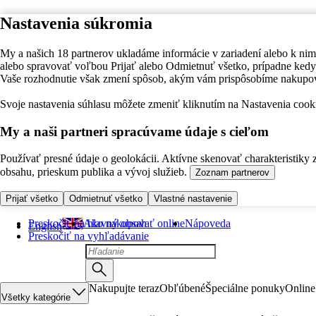
Nastavenia súkromia
My a našich 18 partnerov ukladáme informácie v zariadení alebo k nim
alebo spravovať voľbou Prijať alebo Odmietnuť všetko, prípadne ke
Vaše rozhodnutie však zmení spôsob, akým vám prispôsobíme nakupo
Svoje nastavenia súhlasu môžete zmeniť kliknutím na Nastavenia cooki
My a naši partneri spracúvame údaje s cieľom
Používať presné údaje o geolokácii. Aktívne skenovať charakteristiky 
obsahu, prieskum publika a vývoj služieb.
Zoznam partnerov
Prijať všetko
Odmietnuť všetko
Vlastné nastavenie
Preskočiť na hlavný obsah
Ako nakupovať online
Nápoveda
English
Preskočiť na vyhľadávanie
Nakupujte teraz
Obľúbené
Špeciálne ponuky
Online
Všetky kategórie