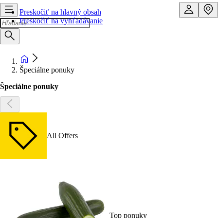
Preskočiť na hlavný obsah
Preskočiť na vyhľadávanie
Špeciálne ponuky
Špeciálne ponuky
All Offers
Top ponuky