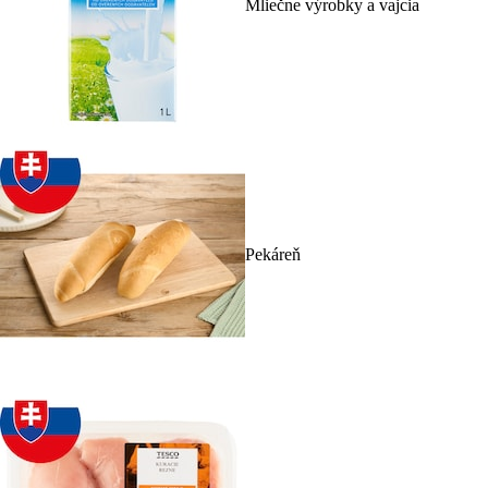
Mliečne výrobky a vajcia
Pekáreň