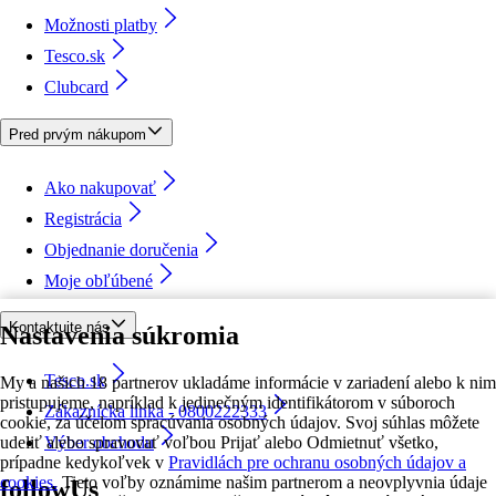
Možnosti platby
Tesco.sk
Clubcard
Pred prvým nákupom
Ako nakupovať
Registrácia
Objednanie doručenia
Moje obľúbené
Kontaktujte nás
Nastavenia súkromia
Tesco.sk
My a našich 18 partnerov ukladáme informácie v zariadení alebo k nim
pristupujeme, napríklad k jedinečným identifikátorom v súboroch
Zákaznícka linka - 0800222333
cookie, za účelom spracúvania osobných údajov. Svoj súhlas môžete
udeliť alebo spravovať voľbou Prijať alebo Odmietnuť všetko,
Výber obchodu
prípadne kedykoľvek v
Pravidlách pre ochranu osobných údajov a
cookies.
Tieto voľby oznámime našim partnerom a neovplyvnia údaje
followUs