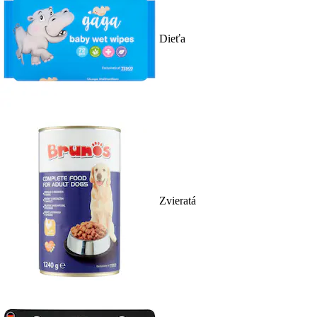
Dieťa
Zvieratá