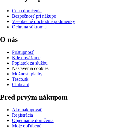
Cena doručenia
Bezpečnosť pri nákupe
Všeobecné obchodné podmienky
Ochrana súkromia
O nás
Prístupnosť
Kde dovážame
Poplatok za službu
Nastavenia cookies
Možnosti platby
Tesco.sk
Clubcard
Pred prvým nákupom
Ako nakupovať
Registrácia
Objednanie doručenia
Moje obľúbené