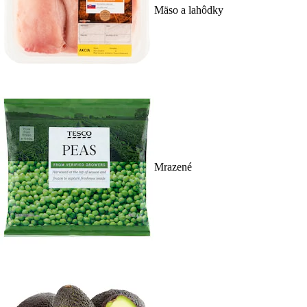
Mäso a lahôdky
Mrazené