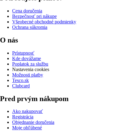
Cena doručenia
Bezpečnosť pri nákupe
Všeobecné obchodné podmienky
Ochrana súkromia
O nás
Prístupnosť
Kde dovážame
Poplatok za službu
Nastavenia cookies
Možnosti platby
Tesco.sk
Clubcard
Pred prvým nákupom
Ako nakupovať
Registrácia
Objednanie doručenia
Moje obľúbené