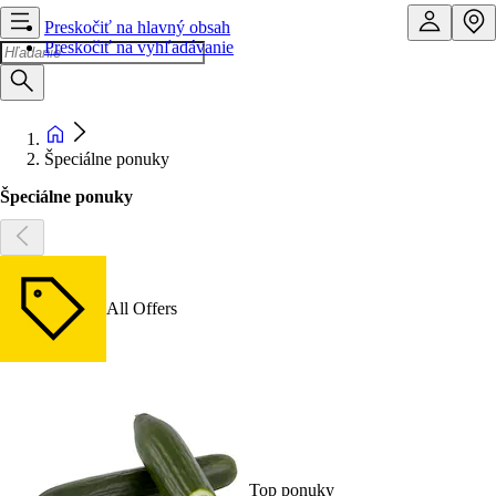
Preskočiť na hlavný obsah
Preskočiť na vyhľadávanie
Špeciálne ponuky
Špeciálne ponuky
All Offers
Top ponuky