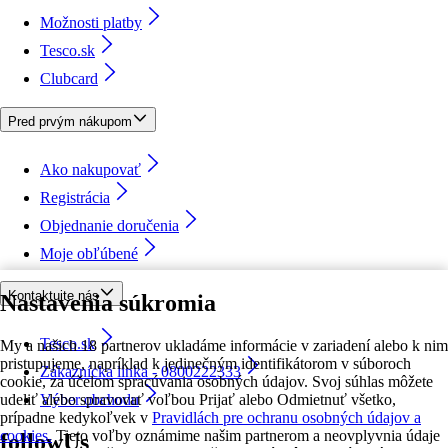
Možnosti platby
Tesco.sk
Clubcard
Pred prvým nákupom
Ako nakupovať
Registrácia
Objednanie doručenia
Moje obľúbené
Kontaktujte nás
Nastavenia súkromia
Tesco.sk
My a našich 18 partnerov ukladáme informácie v zariadení alebo k nim
pristupujeme, napríklad k jedinečným identifikátorom v súboroch
Zákaznícka linka - 0800222333
cookie, za účelom spracúvania osobných údajov. Svoj súhlas môžete
udeliť alebo spravovať voľbou Prijať alebo Odmietnuť všetko,
Výber obchodu
prípadne kedykoľvek v
Pravidlách pre ochranu osobných údajov a
cookies.
Tieto voľby oznámime našim partnerom a neovplyvnia údaje
followUs