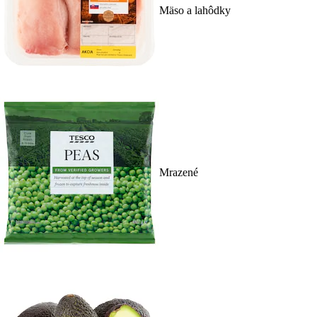
Mäso a lahôdky
Mrazené