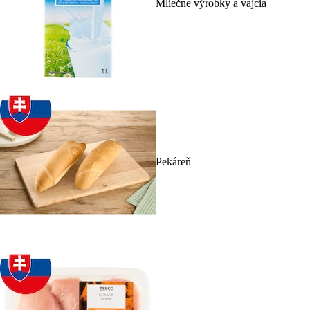
Mliečne výrobky a vajcia
Pekáreň