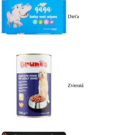
Dieťa
Zvieratá