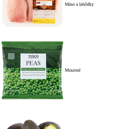
Mäso a lahôdky
Mrazené