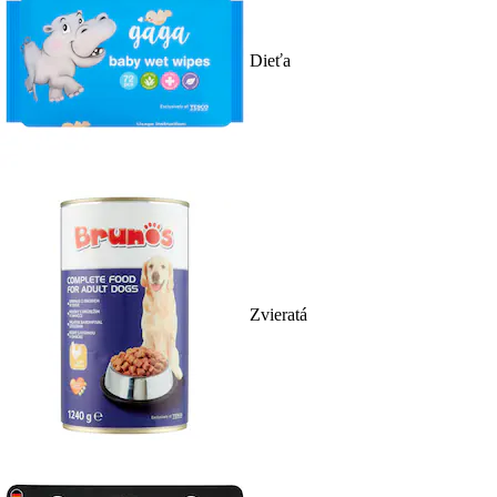
Dieťa
Zvieratá