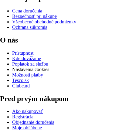
Cena doručenia
Bezpečnosť pri nákupe
Všeobecné obchodné podmienky
Ochrana súkromia
O nás
Prístupnosť
Kde dovážame
Poplatok za službu
Nastavenia cookies
Možnosti platby
Tesco.sk
Clubcard
Pred prvým nákupom
Ako nakupovať
Registrácia
Objednanie doručenia
Moje obľúbené