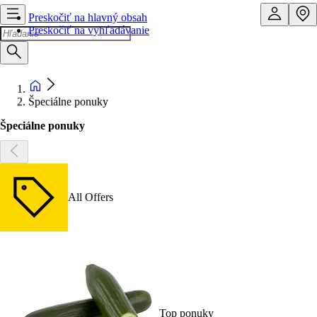
Preskočiť na hlavný obsah
Preskočiť na vyhľadávanie
Špeciálne ponuky
Špeciálne ponuky
All Offers
Top ponuky