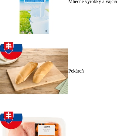
Mliečne výrobky a vajcia
Pekáreň