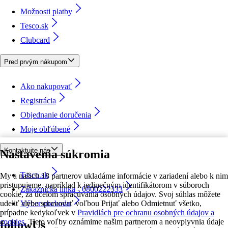
Možnosti platby
Tesco.sk
Clubcard
Pred prvým nákupom
Ako nakupovať
Registrácia
Objednanie doručenia
Moje obľúbené
Kontaktujte nás
Nastavenia súkromia
Tesco.sk
My a našich 18 partnerov ukladáme informácie v zariadení alebo k nim
pristupujeme, napríklad k jedinečným identifikátorom v súboroch
Zákaznícka linka - 0800222333
cookie, za účelom spracúvania osobných údajov. Svoj súhlas môžete
udeliť alebo spravovať voľbou Prijať alebo Odmietnuť všetko,
Výber obchodu
prípadne kedykoľvek v
Pravidlách pre ochranu osobných údajov a
cookies.
Tieto voľby oznámime našim partnerom a neovplyvnia údaje
followUs