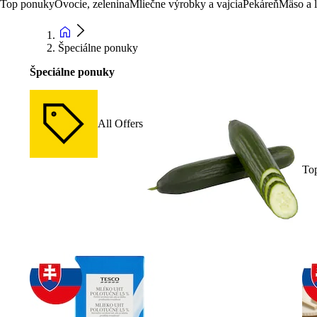
Top ponuky
Ovocie, zelenina
Mliečne výrobky a vajcia
Pekáreň
Mäso a 
Špeciálne ponuky
Špeciálne ponuky
All Offers
To