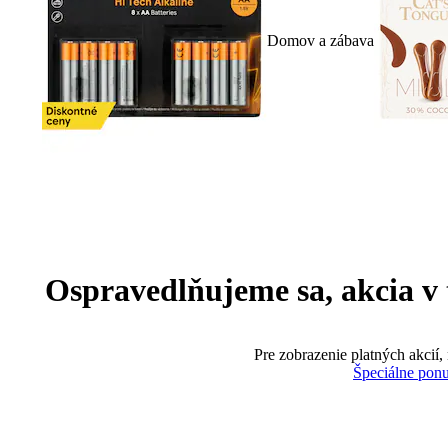
Domov a zábava
Ospravedlňujeme sa, akcia v te
Pre zobrazenie platných akcií,
Špeciálne pon