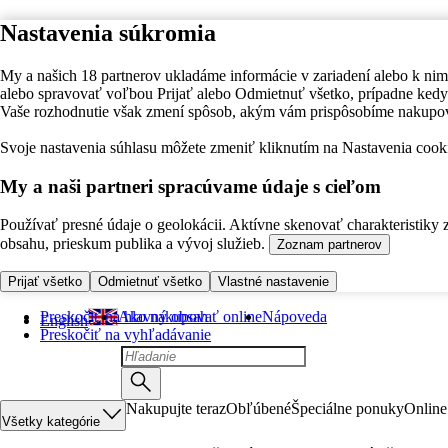
Nastavenia súkromia
My a našich 18 partnerov ukladáme informácie v zariadení alebo k nim
alebo spravovať voľbou Prijať alebo Odmietnuť všetko, prípadne ke
Vaše rozhodnutie však zmení spôsob, akým vám prispôsobíme nakupo
Svoje nastavenia súhlasu môžete zmeniť kliknutím na Nastavenia cooki
My a naši partneri spracúvame údaje s cieľom
Používať presné údaje o geolokácii. Aktívne skenovať charakteristiky 
obsahu, prieskum publika a vývoj služieb.
Zoznam partnerov
Prijať všetko
Odmietnuť všetko
Vlastné nastavenie
Preskočiť na hlavný obsah
Ako nakupovať online
Nápoveda
English
Preskočiť na vyhľadávanie
Nakupujte teraz
Obľúbené
Špeciálne ponuky
Online
Všetky kategórie