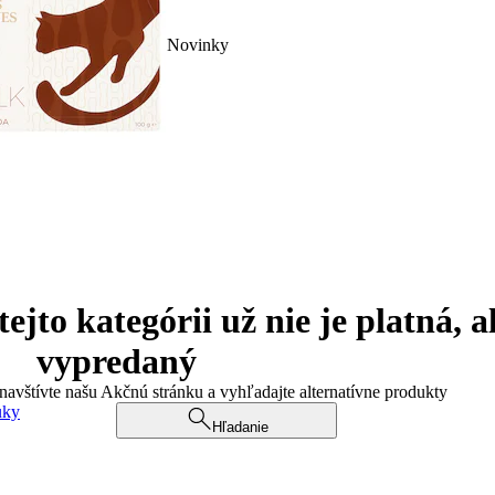
Novinky
jto kategórii už nie je platná, a
vypredaný
 navštívte našu Akčnú stránku a vyhľadajte alternatívne produkty
uky
Hľadanie