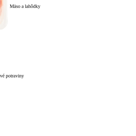
Mäso a lahôdky
ivé potraviny