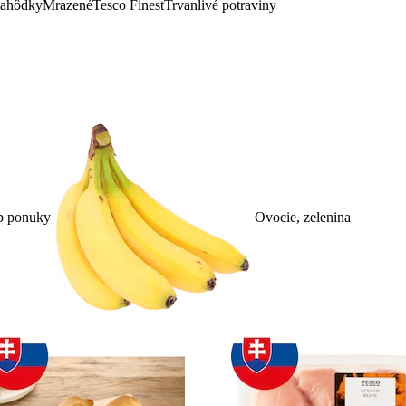
lahôdky
Mrazené
Tesco Finest
Trvanlivé potraviny
p ponuky
Ovocie, zelenina