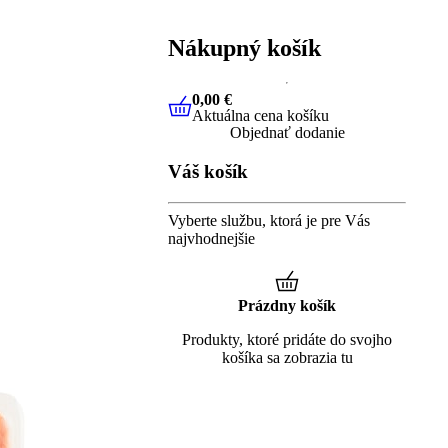
Nákupný košík
0,00 €
Aktuálna cena košíku
0,00 €
Aktuálna cena košíku
Objednať dodanie
Váš košík
Vyberte službu, ktorá je pre Vás
najvhodnejšie
Prázdny košík
Produkty, ktoré pridáte do svojho
košíka sa zobrazia tu