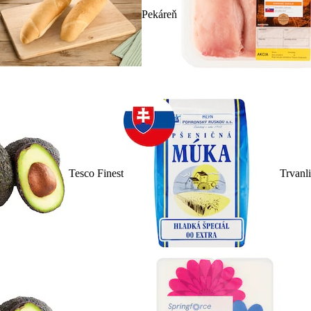
Pekáreň
Tesco Finest
Trvanl