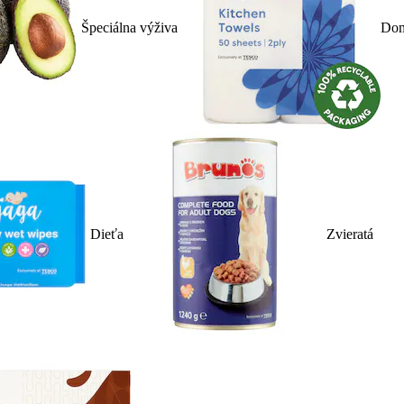
Špeciálna výživa
Dom
Dieťa
Zvieratá