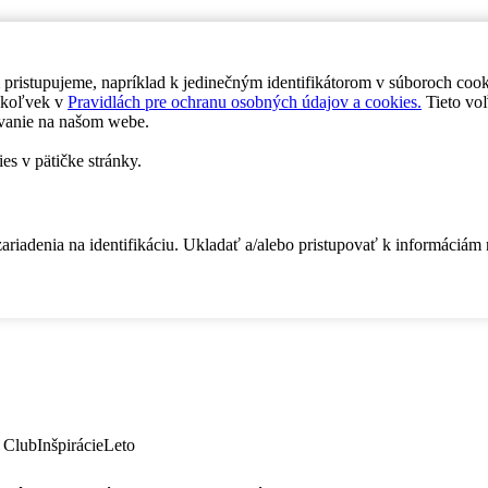
 pristupujeme, napríklad k jedinečným identifikátorom v súboroch coo
dykoľvek v
Pravidlách pre ochranu osobných údajov a cookies.
Tieto voľ
vanie na našom webe.
es v pätičke stránky.
zariadenia na identifikáciu. Ukladať a/alebo pristupovať k informáciám
 Club
Inšpirácie
Leto