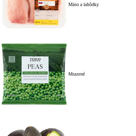
Mäso a lahôdky
Mrazené