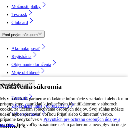
Možnosti platby
Tesco.sk
Clubcard
Pred prvým nákupom
Ako nakupovať
Registrácia
Objednanie doručenia
Moje obľúbené
Kontaktujte nás
Nastavenia súkromia
Tesco.sk
My a našich 18 partnerov ukladáme informácie v zariadení alebo k nim
pristupujeme, napríklad k jedinečným identifikátorom v súboroch
Zákaznícka linka - 0800222333
cookie, za účelom spracúvania osobných údajov. Svoj súhlas môžete
udeliť alebo spravovať voľbou Prijať alebo Odmietnuť všetko,
Výber obchodu
prípadne kedykoľvek v
Pravidlách pre ochranu osobných údajov a
cookies.
Tieto voľby oznámime našim partnerom a neovplyvnia údaje
followUs