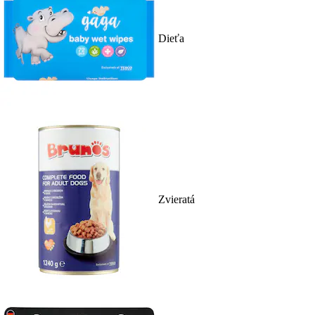
Dieťa
Zvieratá