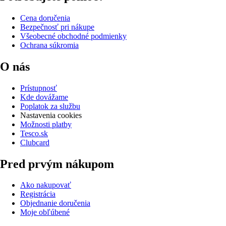
Cena doručenia
Bezpečnosť pri nákupe
Všeobecné obchodné podmienky
Ochrana súkromia
O nás
Prístupnosť
Kde dovážame
Poplatok za službu
Nastavenia cookies
Možnosti platby
Tesco.sk
Clubcard
Pred prvým nákupom
Ako nakupovať
Registrácia
Objednanie doručenia
Moje obľúbené