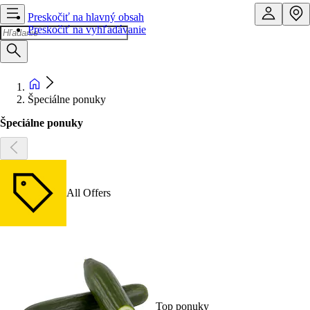
Preskočiť na hlavný obsah
Preskočiť na vyhľadávanie
Špeciálne ponuky
Špeciálne ponuky
All Offers
Top ponuky