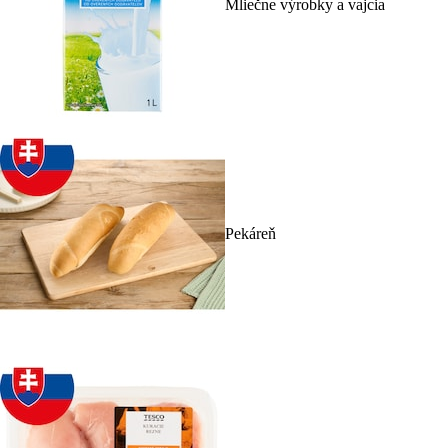
Mliečne výrobky a vajcia
Pekáreň