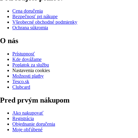
Cena doručenia
Bezpečnosť pri nákupe
Všeobecné obchodné podmienky
Ochrana súkromia
O nás
Prístupnosť
Kde dovážame
Poplatok za službu
Nastavenia cookies
Možnosti platby
Tesco.sk
Clubcard
Pred prvým nákupom
Ako nakupovať
Registrácia
Objednanie doručenia
Moje obľúbené