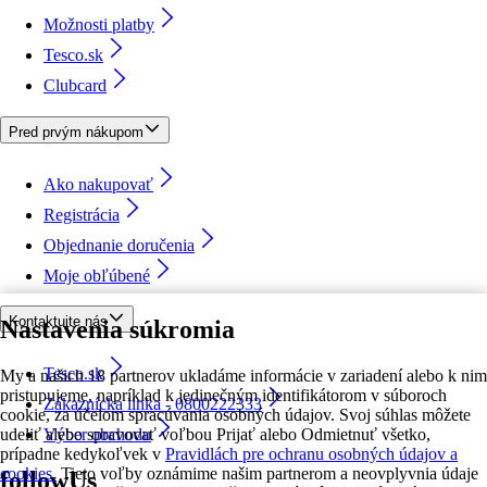
Možnosti platby
Tesco.sk
Clubcard
Pred prvým nákupom
Ako nakupovať
Registrácia
Objednanie doručenia
Moje obľúbené
Kontaktujte nás
Nastavenia súkromia
Tesco.sk
My a našich 18 partnerov ukladáme informácie v zariadení alebo k nim
pristupujeme, napríklad k jedinečným identifikátorom v súboroch
Zákaznícka linka - 0800222333
cookie, za účelom spracúvania osobných údajov. Svoj súhlas môžete
udeliť alebo spravovať voľbou Prijať alebo Odmietnuť všetko,
Výber obchodu
prípadne kedykoľvek v
Pravidlách pre ochranu osobných údajov a
cookies.
Tieto voľby oznámime našim partnerom a neovplyvnia údaje
followUs