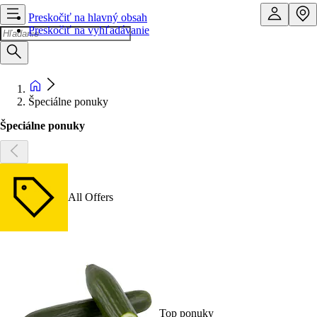
Preskočiť na hlavný obsah
Preskočiť na vyhľadávanie
Špeciálne ponuky
Špeciálne ponuky
All Offers
Top ponuky