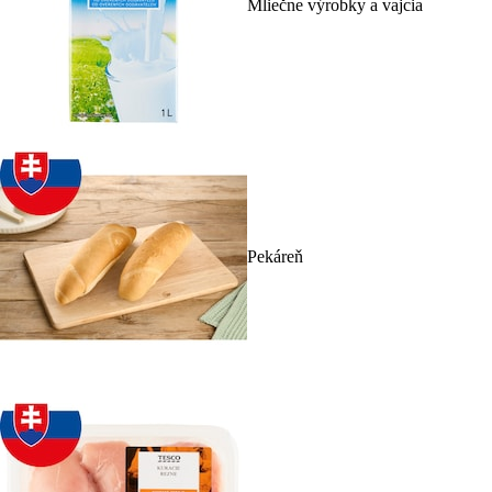
Mliečne výrobky a vajcia
Pekáreň