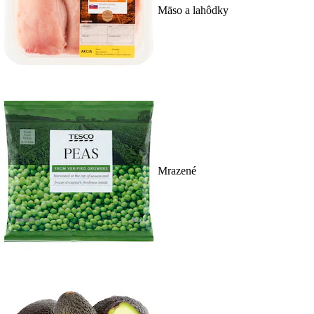
Mäso a lahôdky
Mrazené