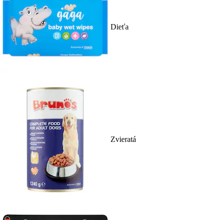
Dieťa
Zvieratá