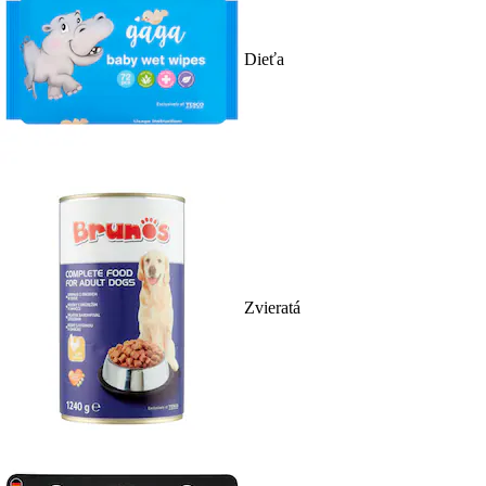
Dieťa
Zvieratá