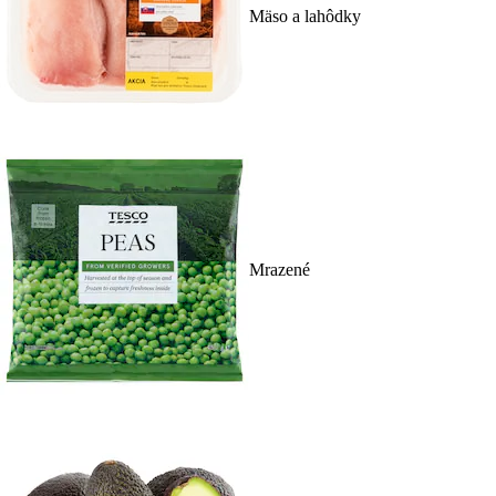
Mäso a lahôdky
Mrazené