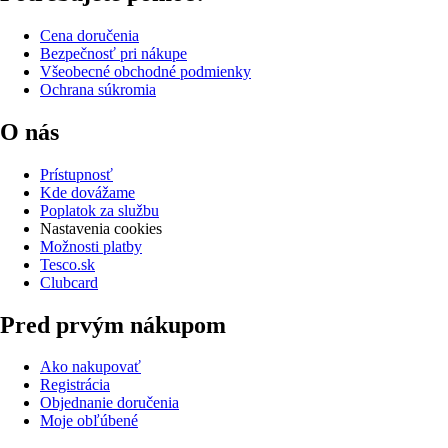
Cena doručenia
Bezpečnosť pri nákupe
Všeobecné obchodné podmienky
Ochrana súkromia
O nás
Prístupnosť
Kde dovážame
Poplatok za službu
Nastavenia cookies
Možnosti platby
Tesco.sk
Clubcard
Pred prvým nákupom
Ako nakupovať
Registrácia
Objednanie doručenia
Moje obľúbené