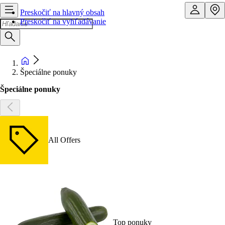
Preskočiť na hlavný obsah
Preskočiť na vyhľadávanie
Špeciálne ponuky
Špeciálne ponuky
All Offers
Top ponuky