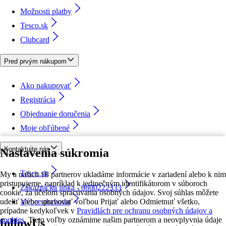
Možnosti platby
Tesco.sk
Clubcard
Pred prvým nákupom
Ako nakupovať
Registrácia
Objednanie doručenia
Moje obľúbené
Kontaktujte nás
Nastavenia súkromia
Tesco.sk
My a našich 18 partnerov ukladáme informácie v zariadení alebo k nim
pristupujeme, napríklad k jedinečným identifikátorom v súboroch
Zákaznícka linka - 0800222333
cookie, za účelom spracúvania osobných údajov. Svoj súhlas môžete
udeliť alebo spravovať voľbou Prijať alebo Odmietnuť všetko,
Výber obchodu
prípadne kedykoľvek v
Pravidlách pre ochranu osobných údajov a
cookies.
Tieto voľby oznámime našim partnerom a neovplyvnia údaje
followUs