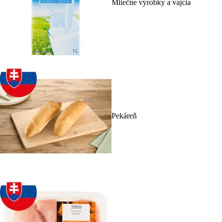
Mliečne výrobky a vajcia
Pekáreň