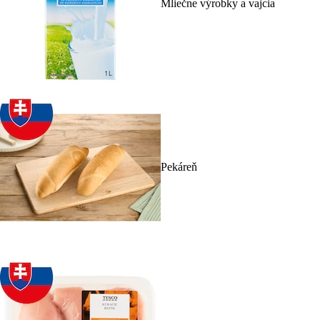
Mliečne výrobky a vajcia
Pekáreň