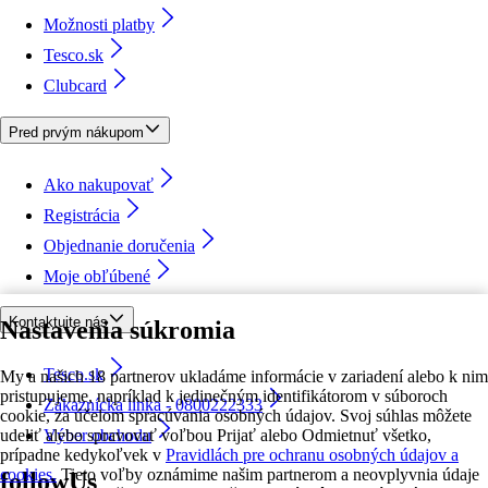
Možnosti platby
Tesco.sk
Clubcard
Pred prvým nákupom
Ako nakupovať
Registrácia
Objednanie doručenia
Moje obľúbené
Kontaktujte nás
Nastavenia súkromia
Tesco.sk
My a našich 18 partnerov ukladáme informácie v zariadení alebo k nim
pristupujeme, napríklad k jedinečným identifikátorom v súboroch
Zákaznícka linka - 0800222333
cookie, za účelom spracúvania osobných údajov. Svoj súhlas môžete
udeliť alebo spravovať voľbou Prijať alebo Odmietnuť všetko,
Výber obchodu
prípadne kedykoľvek v
Pravidlách pre ochranu osobných údajov a
cookies.
Tieto voľby oznámime našim partnerom a neovplyvnia údaje
followUs