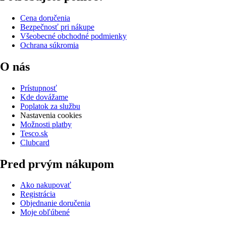
Cena doručenia
Bezpečnosť pri nákupe
Všeobecné obchodné podmienky
Ochrana súkromia
O nás
Prístupnosť
Kde dovážame
Poplatok za službu
Nastavenia cookies
Možnosti platby
Tesco.sk
Clubcard
Pred prvým nákupom
Ako nakupovať
Registrácia
Objednanie doručenia
Moje obľúbené