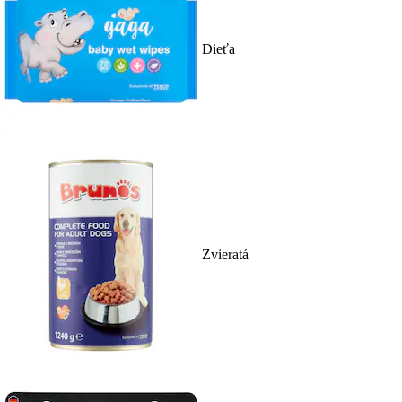
Dieťa
Zvieratá