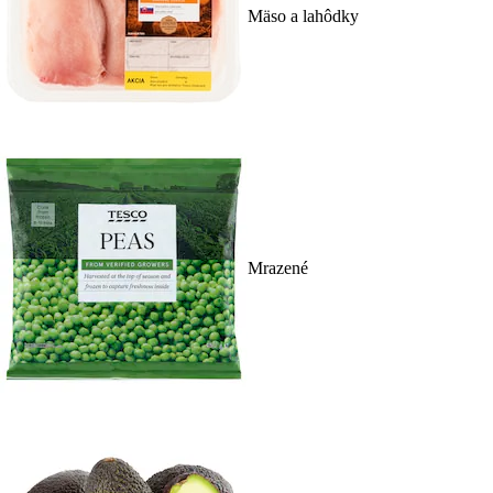
Mäso a lahôdky
Mrazené