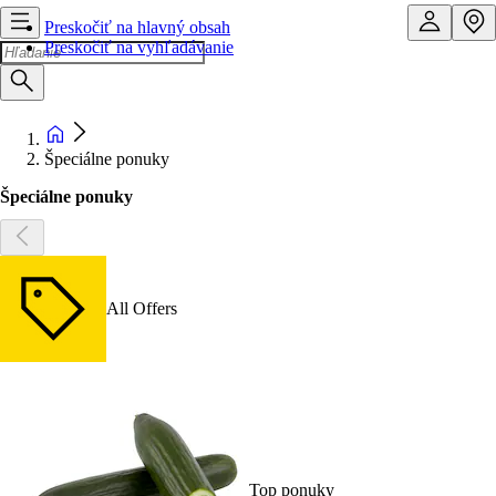
Preskočiť na hlavný obsah
Preskočiť na vyhľadávanie
Špeciálne ponuky
Špeciálne ponuky
All Offers
Top ponuky