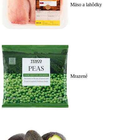
Mäso a lahôdky
Mrazené