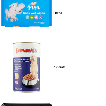
Dieťa
Zvieratá