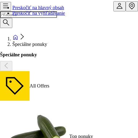
Preskočiť na hlavný obsah
Preskočiť na vyhľadávanie
Špeciálne ponuky
Špeciálne ponuky
All Offers
Top ponuky