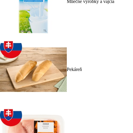
Mliečne výrobky a vajcia
Pekáreň