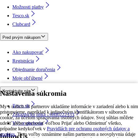
Možnosti platby
Tesco.sk
Clubcard
Pred prvým nákupom
Ako nakupovať
Registrácia
Objednanie doručenia
Moje obľúbené
Kontaktujte nás
Nastavenia súkromia
Tesco.sk
My a našich 18 partnerov ukladáme informácie v zariadení alebo k nim
pristupujeme, napríklad k jedinečným identifikátorom v súboroch
Zákaznícka linka - 0800222333
cookie, za účelom spracúvania osobných údajov. Svoj súhlas môžete
udeliť alebo spravovať voľbou Prijať alebo Odmietnuť všetko,
Výber obchodu
prípadne kedykoľvek v
Pravidlách pre ochranu osobných údajov a
cookies.
Tieto voľby oznámime našim partnerom a neovplyvnia údaje
followUs