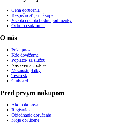
Cena doručenia
Bezpečnosť pri nákupe
Všeobecné obchodné podmienky
Ochrana súkromia
O nás
Prístupnosť
Kde dovážame
Poplatok za službu
Nastavenia cookies
Možnosti platby
Tesco.sk
Clubcard
Pred prvým nákupom
Ako nakupovať
Registrácia
Objednanie doručenia
Moje obľúbené