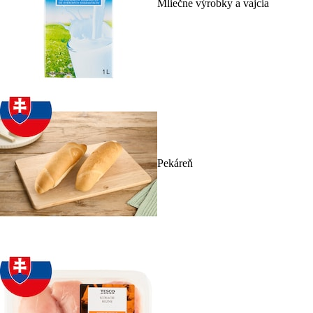
Mliečne výrobky a vajcia
Pekáreň