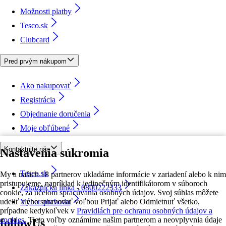
Možnosti platby
Tesco.sk
Clubcard
Pred prvým nákupom
Ako nakupovať
Registrácia
Objednanie doručenia
Moje obľúbené
Kontaktujte nás
Nastavenia súkromia
Tesco.sk
My a našich 18 partnerov ukladáme informácie v zariadení alebo k nim
pristupujeme, napríklad k jedinečným identifikátorom v súboroch
Zákaznícka linka - 0800222333
cookie, za účelom spracúvania osobných údajov. Svoj súhlas môžete
udeliť alebo spravovať voľbou Prijať alebo Odmietnuť všetko,
Výber obchodu
prípadne kedykoľvek v
Pravidlách pre ochranu osobných údajov a
cookies.
Tieto voľby oznámime našim partnerom a neovplyvnia údaje
followUs