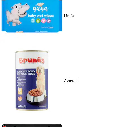
Dieťa
Zvieratá