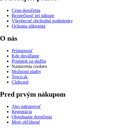
Cena doručenia
Bezpečnosť pri nákupe
Všeobecné obchodné podmienky
Ochrana súkromia
O nás
Prístupnosť
Kde dovážame
Poplatok za službu
Nastavenia cookies
Možnosti platby
Tesco.sk
Clubcard
Pred prvým nákupom
Ako nakupovať
Registrácia
Objednanie doručenia
Moje obľúbené