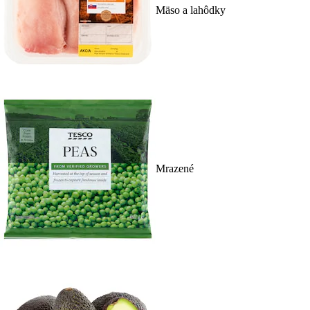
Mäso a lahôdky
Mrazené