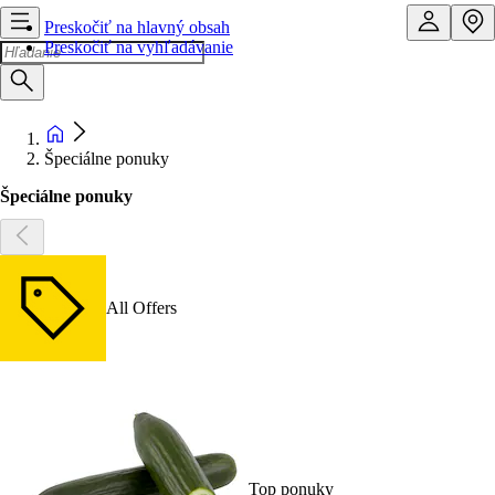
Preskočiť na hlavný obsah
Preskočiť na vyhľadávanie
Špeciálne ponuky
Špeciálne ponuky
All Offers
Top ponuky