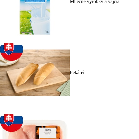
Mliečne výrobky a vajcia
Pekáreň