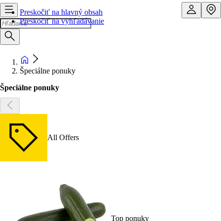
Preskočiť na hlavný obsah
Preskočiť na vyhľadávanie
Špeciálne ponuky
Špeciálne ponuky
All Offers
Top ponuky