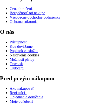
Cena doručenia
Bezpečnosť pri nákupe
Všeobecné obchodné podmienky
Ochrana súkromia
O nás
Prístupnosť
Kde dovážame
Poplatok za službu
Nastavenia cookies
Možnosti platby
Tesco.sk
Clubcard
Pred prvým nákupom
Ako nakupovať
Registrácia
Objednanie doručenia
Moje obľúbené