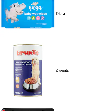
Dieťa
Zvieratá