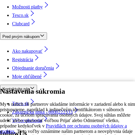
Možnosti platby
Tesco.sk
Clubcard
Pred prvým nákupom
Ako nakupovať
Registrácia
Objednanie doručenia
Moje obľúbené
Kontaktujte nás
Nastavenia súkromia
Tesco.sk
My a našich 18 partnerov ukladáme informácie v zariadení alebo k nim
pristupujeme, napríklad k jedinečným identifikátorom v súboroch
Zákaznícka linka - 0800222333
cookie, za účelom spracúvania osobných údajov. Svoj súhlas môžete
udeliť alebo spravovať voľbou Prijať alebo Odmietnuť všetko,
Výber obchodu
prípadne kedykoľvek v
Pravidlách pre ochranu osobných údajov a
cookies.
Tieto voľby oznámime našim partnerom a neovplyvnia údaje
followUs