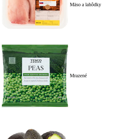
Mäso a lahôdky
Mrazené