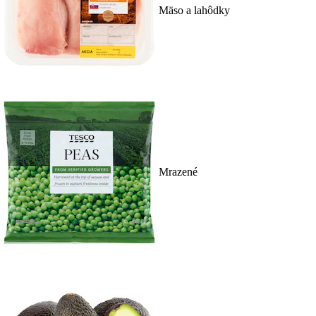
Mäso a lahôdky
Mrazené