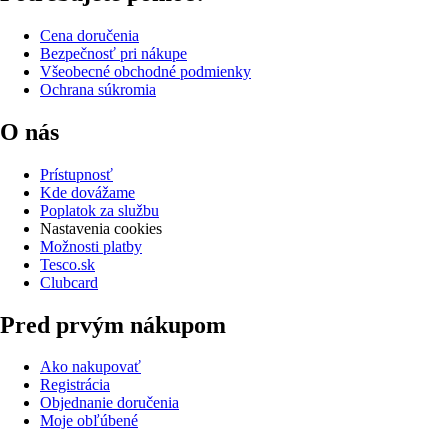
Cena doručenia
Bezpečnosť pri nákupe
Všeobecné obchodné podmienky
Ochrana súkromia
O nás
Prístupnosť
Kde dovážame
Poplatok za službu
Nastavenia cookies
Možnosti platby
Tesco.sk
Clubcard
Pred prvým nákupom
Ako nakupovať
Registrácia
Objednanie doručenia
Moje obľúbené