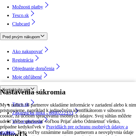
Možnosti platby
Tesco.sk
Clubcard
Pred prvým nákupom
Ako nakupovať
Registrácia
Objednanie doručenia
Moje obľúbené
Kontaktujte nás
Nastavenia súkromia
Tesco.sk
My a našich 18 partnerov ukladáme informácie v zariadení alebo k nim
pristupujeme, napríklad k jedinečným identifikátorom v súboroch
Zákaznícka linka - 0800222333
cookie, za účelom spracúvania osobných údajov. Svoj súhlas môžete
udeliť alebo spravovať voľbou Prijať alebo Odmietnuť všetko,
Výber obchodu
prípadne kedykoľvek v
Pravidlách pre ochranu osobných údajov a
cookies.
Tieto voľby oznámime našim partnerom a neovplyvnia údaje
followUs