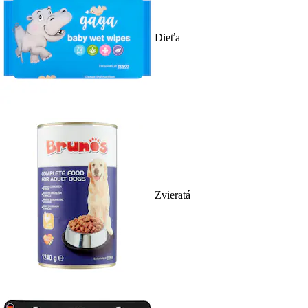
Dieťa
Zvieratá