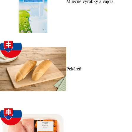
Mliečne výrobky a vajcia
Pekáreň