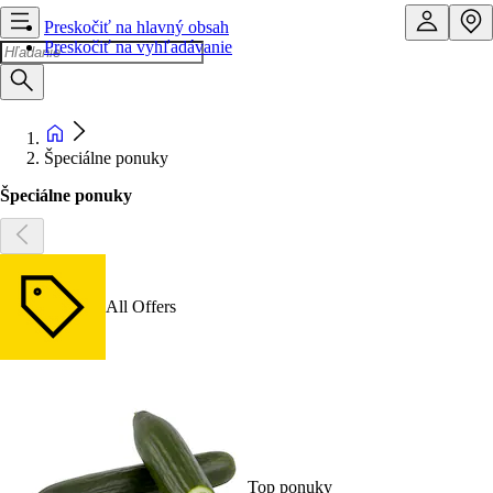
Preskočiť na hlavný obsah
Preskočiť na vyhľadávanie
Špeciálne ponuky
Špeciálne ponuky
All Offers
Top ponuky