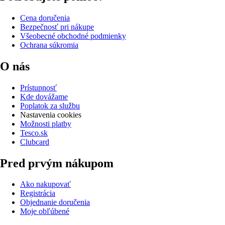
Cena doručenia
Bezpečnosť pri nákupe
Všeobecné obchodné podmienky
Ochrana súkromia
O nás
Prístupnosť
Kde dovážame
Poplatok za službu
Nastavenia cookies
Možnosti platby
Tesco.sk
Clubcard
Pred prvým nákupom
Ako nakupovať
Registrácia
Objednanie doručenia
Moje obľúbené