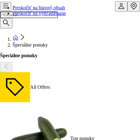
Preskočiť na hlavný obsah
Preskočiť na vyhľadávanie
Špeciálne ponuky
Špeciálne ponuky
All Offers
Top ponuky