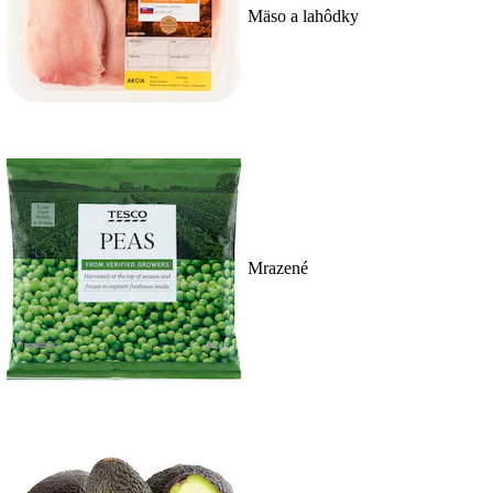
Mäso a lahôdky
Mrazené