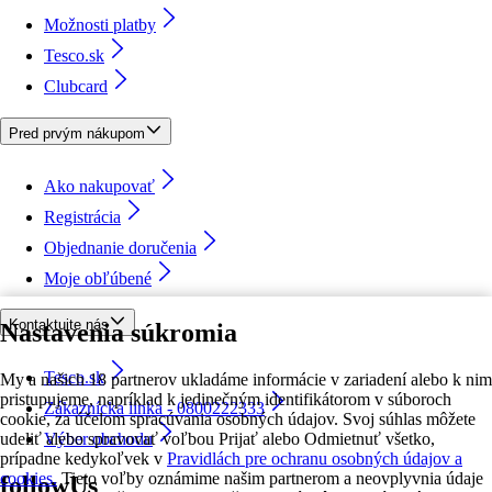
Možnosti platby
Tesco.sk
Clubcard
Pred prvým nákupom
Ako nakupovať
Registrácia
Objednanie doručenia
Moje obľúbené
Kontaktujte nás
Nastavenia súkromia
Tesco.sk
My a našich 18 partnerov ukladáme informácie v zariadení alebo k nim
pristupujeme, napríklad k jedinečným identifikátorom v súboroch
Zákaznícka linka - 0800222333
cookie, za účelom spracúvania osobných údajov. Svoj súhlas môžete
udeliť alebo spravovať voľbou Prijať alebo Odmietnuť všetko,
Výber obchodu
prípadne kedykoľvek v
Pravidlách pre ochranu osobných údajov a
cookies.
Tieto voľby oznámime našim partnerom a neovplyvnia údaje
followUs