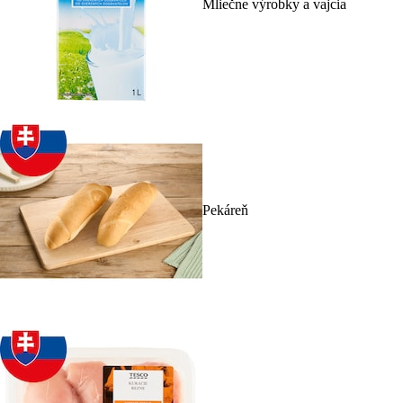
Mliečne výrobky a vajcia
Pekáreň