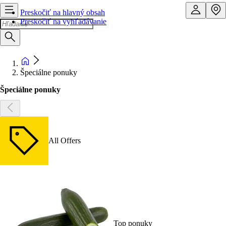
Preskočiť na hlavný obsah
Preskočiť na vyhľadávanie
Špeciálne ponuky
Špeciálne ponuky
All Offers
Top ponuky