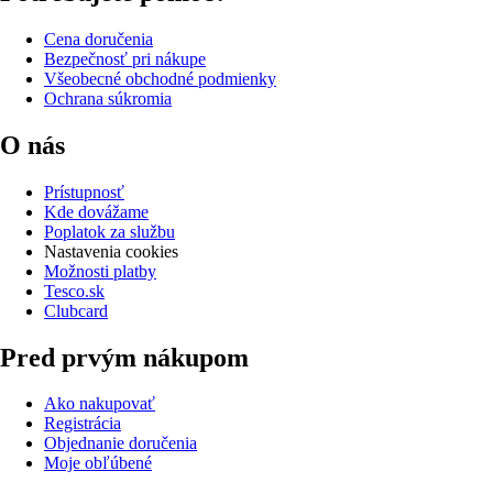
Cena doručenia
Bezpečnosť pri nákupe
Všeobecné obchodné podmienky
Ochrana súkromia
O nás
Prístupnosť
Kde dovážame
Poplatok za službu
Nastavenia cookies
Možnosti platby
Tesco.sk
Clubcard
Pred prvým nákupom
Ako nakupovať
Registrácia
Objednanie doručenia
Moje obľúbené