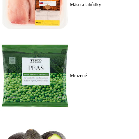
Mäso a lahôdky
Mrazené