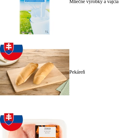
Mliečne výrobky a vajcia
Pekáreň