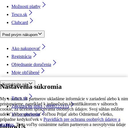
Možnosti platby
Tesco.sk
Clubcard
Pred prvým nákupom
Ako nakupovať
Registrácia
Objednanie doručenia
Moje obľúbené
Kontaktujte nás
Nastavenia súkromia
Tesco.sk
My a našich 18 partnerov ukladáme informácie v zariadení alebo k nim
pristupujeme, napríklad k jedinečným identifikátorom v súboroch
Zákaznícka linka - 0800222333
cookie, za účelom spracúvania osobných údajov. Svoj súhlas môžete
udeliť alebo spravovať voľbou Prijať alebo Odmietnuť všetko,
Výber obchodu
prípadne kedykoľvek v
Pravidlách pre ochranu osobných údajov a
cookies.
Tieto voľby oznámime našim partnerom a neovplyvnia údaje
followUs