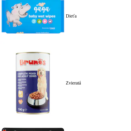
Dieťa
Zvieratá