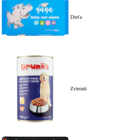
Dieťa
Zvieratá