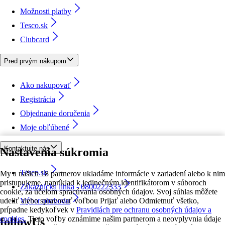
Možnosti platby
Tesco.sk
Clubcard
Pred prvým nákupom
Ako nakupovať
Registrácia
Objednanie doručenia
Moje obľúbené
Kontaktujte nás
Nastavenia súkromia
Tesco.sk
My a našich 18 partnerov ukladáme informácie v zariadení alebo k nim
pristupujeme, napríklad k jedinečným identifikátorom v súboroch
Zákaznícka linka - 0800222333
cookie, za účelom spracúvania osobných údajov. Svoj súhlas môžete
udeliť alebo spravovať voľbou Prijať alebo Odmietnuť všetko,
Výber obchodu
prípadne kedykoľvek v
Pravidlách pre ochranu osobných údajov a
cookies.
Tieto voľby oznámime našim partnerom a neovplyvnia údaje
followUs