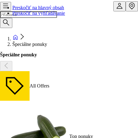
Preskočiť na hlavný obsah
Preskočiť na vyhľadávanie
Špeciálne ponuky
Špeciálne ponuky
All Offers
Top ponuky