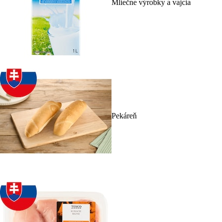
Mliečne výrobky a vajcia
Pekáreň