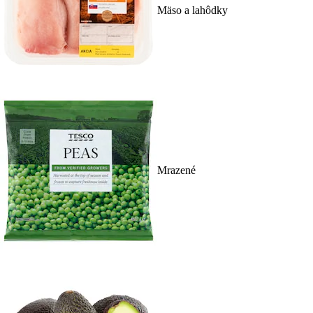
Mäso a lahôdky
Mrazené