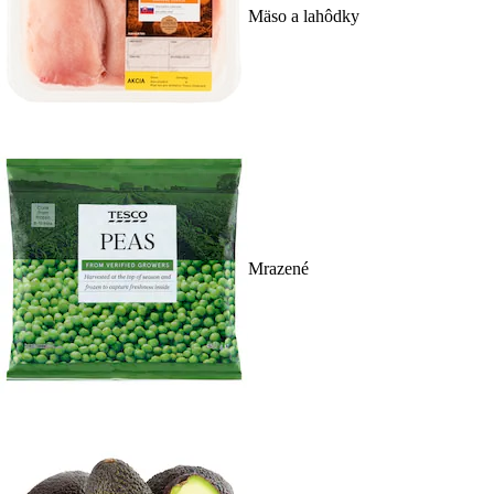
Mäso a lahôdky
Mrazené