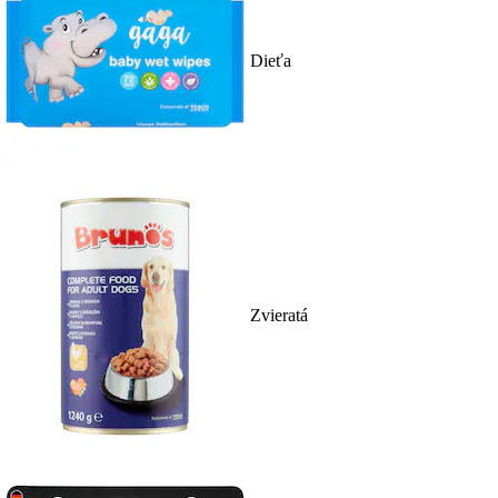
Dieťa
Zvieratá