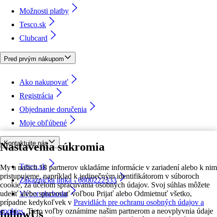
Možnosti platby
Tesco.sk
Clubcard
Pred prvým nákupom
Ako nakupovať
Registrácia
Objednanie doručenia
Moje obľúbené
Kontaktujte nás
Nastavenia súkromia
Tesco.sk
My a našich 18 partnerov ukladáme informácie v zariadení alebo k nim
pristupujeme, napríklad k jedinečným identifikátorom v súboroch
Zákaznícka linka - 0800222333
cookie, za účelom spracúvania osobných údajov. Svoj súhlas môžete
udeliť alebo spravovať voľbou Prijať alebo Odmietnuť všetko,
Výber obchodu
prípadne kedykoľvek v
Pravidlách pre ochranu osobných údajov a
cookies.
Tieto voľby oznámime našim partnerom a neovplyvnia údaje
followUs