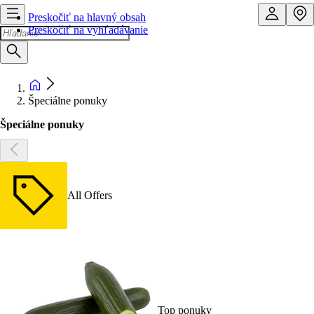
Preskočiť na hlavný obsah
Preskočiť na vyhľadávanie
Špeciálne ponuky
Špeciálne ponuky
All Offers
Top ponuky