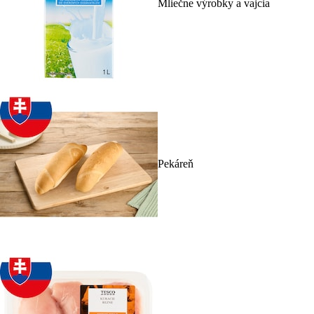
Mliečne výrobky a vajcia
Pekáreň