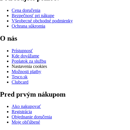
Cena doručenia
Bezpečnosť pri nákupe
Všeobecné obchodné podmienky
Ochrana súkromia
O nás
Prístupnosť
Kde dovážame
Poplatok za službu
Nastavenia cookies
Možnosti platby
Tesco.sk
Clubcard
Pred prvým nákupom
Ako nakupovať
Registrácia
Objednanie doručenia
Moje obľúbené