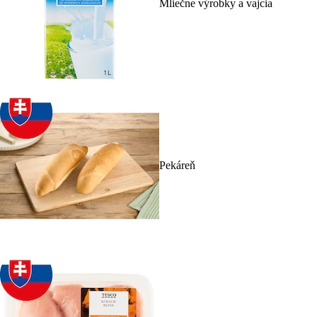
Mliečne výrobky a vajcia
Pekáreň