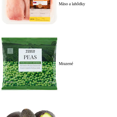
Mäso a lahôdky
Mrazené