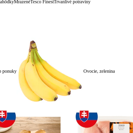
lahôdky
Mrazené
Tesco Finest
Trvanlivé potraviny
p ponuky
Ovocie, zelenina