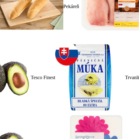
Pekáreň
Tesco Finest
Trvanl