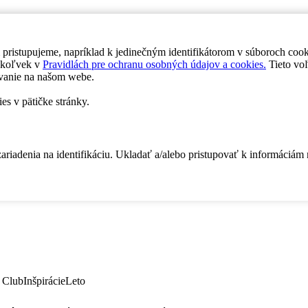
 pristupujeme, napríklad k jedinečným identifikátorom v súboroch coo
dykoľvek v
Pravidlách pre ochranu osobných údajov a cookies.
Tieto voľ
vanie na našom webe.
es v pätičke stránky.
zariadenia na identifikáciu. Ukladať a/alebo pristupovať k informáciám
 Club
Inšpirácie
Leto