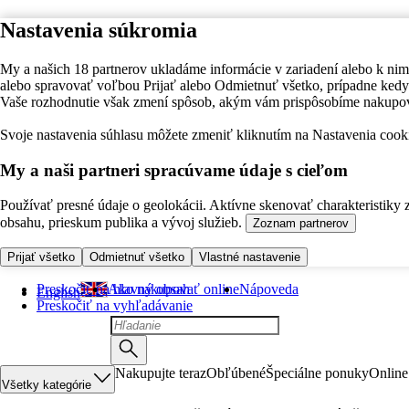
Nastavenia súkromia
My a našich 18 partnerov ukladáme informácie v zariadení alebo k nim
alebo spravovať voľbou Prijať alebo Odmietnuť všetko, prípadne ke
Vaše rozhodnutie však zmení spôsob, akým vám prispôsobíme nakupo
Svoje nastavenia súhlasu môžete zmeniť kliknutím na Nastavenia cooki
My a naši partneri spracúvame údaje s cieľom
Používať presné údaje o geolokácii. Aktívne skenovať charakteristiky 
obsahu, prieskum publika a vývoj služieb.
Zoznam partnerov
Prijať všetko
Odmietnuť všetko
Vlastné nastavenie
Preskočiť na hlavný obsah
Ako nakupovať online
Nápoveda
English
Preskočiť na vyhľadávanie
Nakupujte teraz
Obľúbené
Špeciálne ponuky
Online
Všetky kategórie