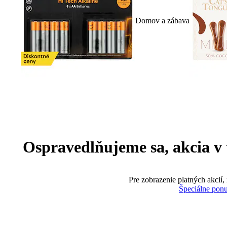
Domov a zábava
Ospravedlňujeme sa, akcia v te
Pre zobrazenie platných akcií,
Špeciálne pon