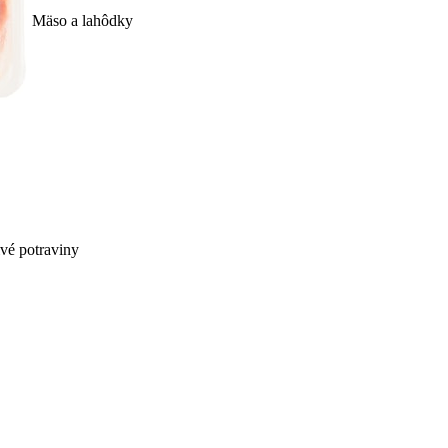
Mäso a lahôdky
ivé potraviny