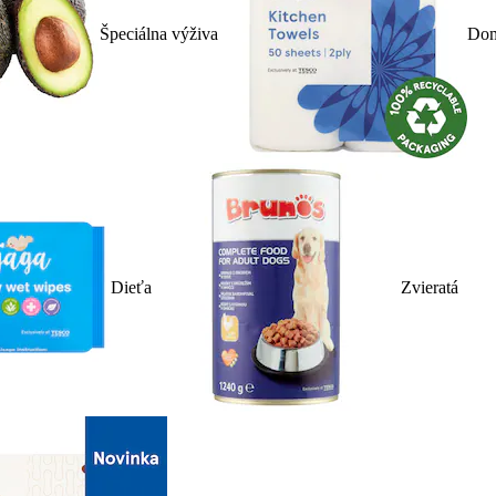
Špeciálna výživa
Dom
Dieťa
Zvieratá