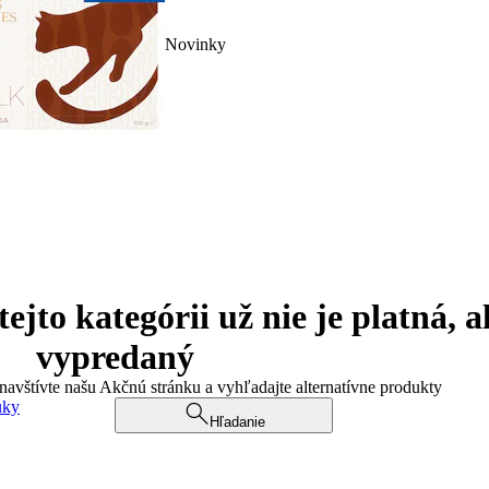
Novinky
jto kategórii už nie je platná, a
vypredaný
 navštívte našu Akčnú stránku a vyhľadajte alternatívne produkty
uky
Hľadanie