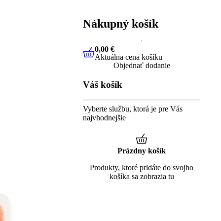
Nákupný košík
0,00 €
Aktuálna cena košíku
0,00 €
Aktuálna cena košíku
Objednať dodanie
Váš košík
Vyberte službu, ktorá je pre Vás
najvhodnejšie
Prázdny košík
Produkty, ktoré pridáte do svojho
košíka sa zobrazia tu