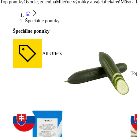
Top ponuky
Ovocie, zelenina
Mliečne výrobky a vajcia
Pekáreň
Mäso a 
Špeciálne ponuky
Špeciálne ponuky
All Offers
To