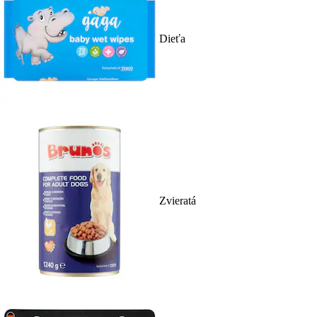
Dieťa
Zvieratá