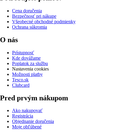
Cena doručenia
Bezpečnosť pri nákupe
Všeobecné obchodné podmienky
Ochrana súkromia
O nás
Prístupnosť
Kde dovážame
Poplatok za službu
Nastavenia cookies
Možnosti platby
Tesco.sk
Clubcard
Pred prvým nákupom
Ako nakupovať
Registrácia
Objednanie doručenia
Moje obľúbené