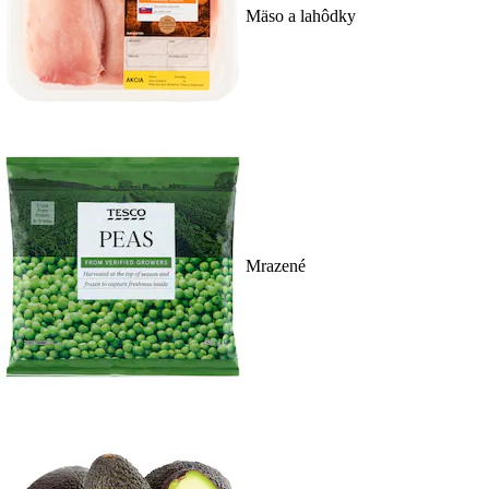
Mäso a lahôdky
Mrazené