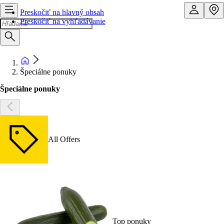
Preskočiť na hlavný obsah
Preskočiť na vyhľadávanie
Špeciálne ponuky
Špeciálne ponuky
All Offers
Top ponuky