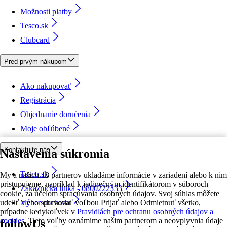
Možnosti platby
Tesco.sk
Clubcard
Pred prvým nákupom
Ako nakupovať
Registrácia
Objednanie doručenia
Moje obľúbené
Kontaktujte nás
Nastavenia súkromia
Tesco.sk
My a našich 18 partnerov ukladáme informácie v zariadení alebo k nim
pristupujeme, napríklad k jedinečným identifikátorom v súboroch
Zákaznícka linka - 0800222333
cookie, za účelom spracúvania osobných údajov. Svoj súhlas môžete
udeliť alebo spravovať voľbou Prijať alebo Odmietnuť všetko,
Výber obchodu
prípadne kedykoľvek v
Pravidlách pre ochranu osobných údajov a
cookies.
Tieto voľby oznámime našim partnerom a neovplyvnia údaje
followUs