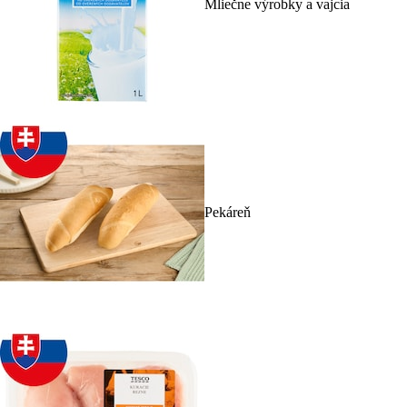
Mliečne výrobky a vajcia
Pekáreň