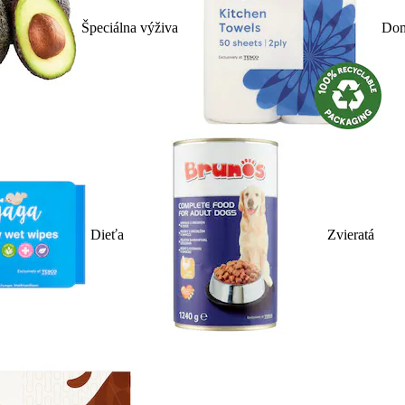
Špeciálna výživa
Dom
Dieťa
Zvieratá