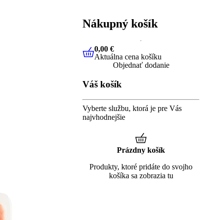
Nákupný košík
0,00 €
Aktuálna cena košíku
0,00 €
Aktuálna cena košíku
Objednať dodanie
Váš košík
Vyberte službu, ktorá je pre Vás
najvhodnejšie
Prázdny košík
Produkty, ktoré pridáte do svojho
košíka sa zobrazia tu