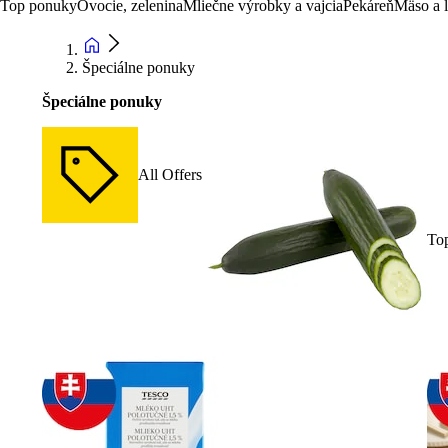
Top ponuky
Ovocie, zelenina
Mliečne výrobky a vajcia
Pekáreň
Mäso a 
Špeciálne ponuky
Špeciálne ponuky
All Offers
To