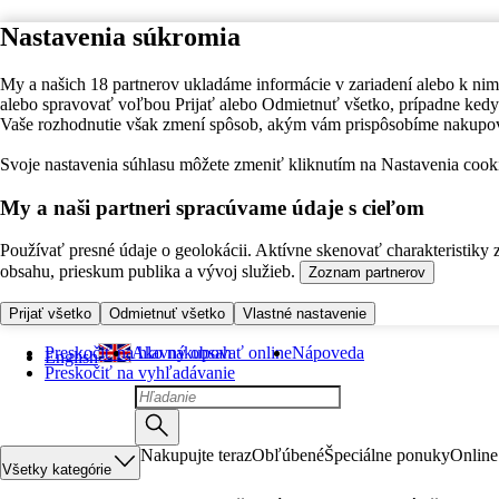
Nastavenia súkromia
My a našich 18 partnerov ukladáme informácie v zariadení alebo k nim
alebo spravovať voľbou Prijať alebo Odmietnuť všetko, prípadne ke
Vaše rozhodnutie však zmení spôsob, akým vám prispôsobíme nakupo
Svoje nastavenia súhlasu môžete zmeniť kliknutím na Nastavenia cooki
My a naši partneri spracúvame údaje s cieľom
Používať presné údaje o geolokácii. Aktívne skenovať charakteristiky 
obsahu, prieskum publika a vývoj služieb.
Zoznam partnerov
Prijať všetko
Odmietnuť všetko
Vlastné nastavenie
Preskočiť na hlavný obsah
Ako nakupovať online
Nápoveda
English
Preskočiť na vyhľadávanie
Nakupujte teraz
Obľúbené
Špeciálne ponuky
Online
Všetky kategórie