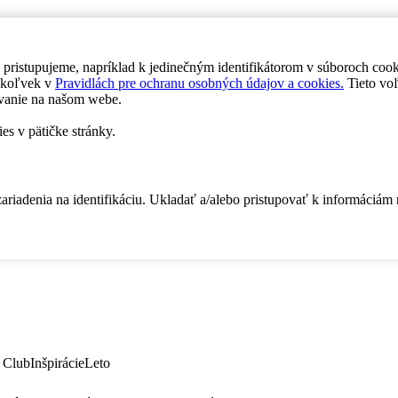
 pristupujeme, napríklad k jedinečným identifikátorom v súboroch coo
dykoľvek v
Pravidlách pre ochranu osobných údajov a cookies.
Tieto voľ
vanie na našom webe.
es v pätičke stránky.
zariadenia na identifikáciu. Ukladať a/alebo pristupovať k informáciám
 Club
Inšpirácie
Leto