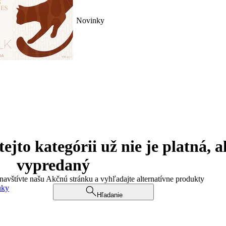
Novinky
jto kategórii už nie je platná, a
vypredaný
 navštívte našu Akčnú stránku a vyhľadajte alternatívne produkty
uky
Hľadanie