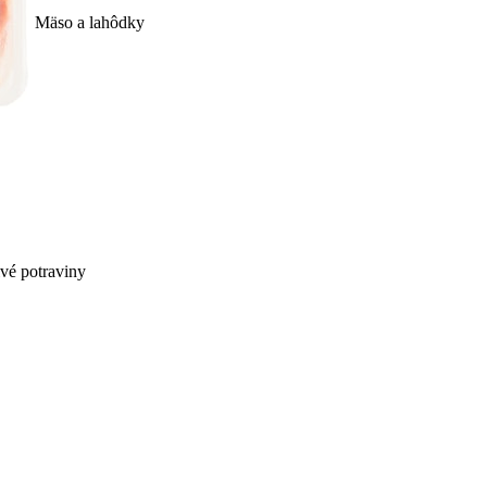
Mäso a lahôdky
ivé potraviny