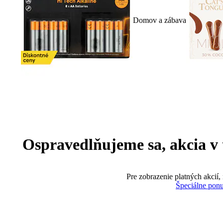
Domov a zábava
Ospravedlňujeme sa, akcia v te
Pre zobrazenie platných akcií,
Špeciálne pon