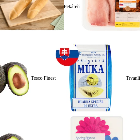
Pekáreň
Tesco Finest
Trvanl