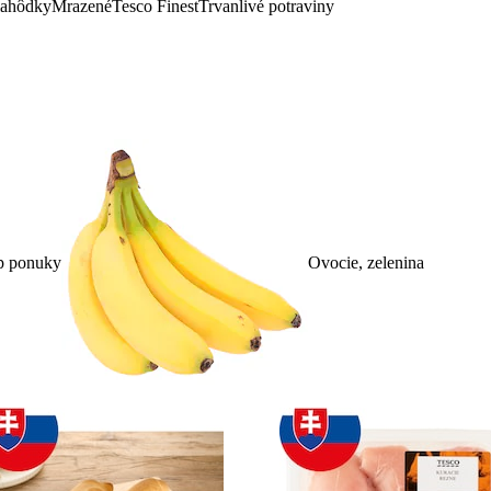
lahôdky
Mrazené
Tesco Finest
Trvanlivé potraviny
p ponuky
Ovocie, zelenina