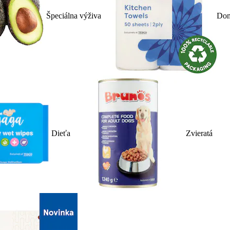
Špeciálna výživa
Dom
Dieťa
Zvieratá