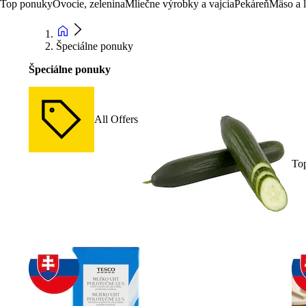
Top ponuky
Ovocie, zelenina
Mliečne výrobky a vajcia
Pekáreň
Mäso a 
Špeciálne ponuky
Špeciálne ponuky
All Offers
To