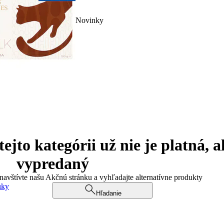
Novinky
jto kategórii už nie je platná, a
vypredaný
 navštívte našu Akčnú stránku a vyhľadajte alternatívne produkty
uky
Hľadanie