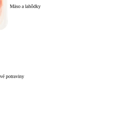
Mäso a lahôdky
ivé potraviny