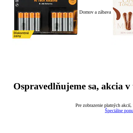
Domov a zábava
Ospravedlňujeme sa, akcia v te
Pre zobrazenie platných akcií,
Špeciálne pon