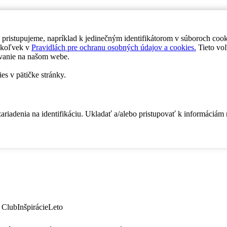
 pristupujeme, napríklad k jedinečným identifikátorom v súboroch coo
dykoľvek v
Pravidlách pre ochranu osobných údajov a cookies.
Tieto voľ
vanie na našom webe.
es v pätičke stránky.
zariadenia na identifikáciu. Ukladať a/alebo pristupovať k informáciám
 Club
Inšpirácie
Leto