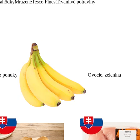
lahôdky
Mrazené
Tesco Finest
Trvanlivé potraviny
p ponuky
Ovocie, zelenina