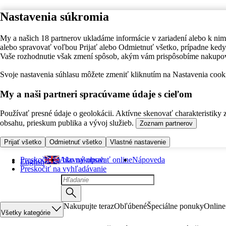
Nastavenia súkromia
My a našich 18 partnerov ukladáme informácie v zariadení alebo k nim
alebo spravovať voľbou Prijať alebo Odmietnuť všetko, prípadne ke
Vaše rozhodnutie však zmení spôsob, akým vám prispôsobíme nakupo
Svoje nastavenia súhlasu môžete zmeniť kliknutím na Nastavenia cooki
My a naši partneri spracúvame údaje s cieľom
Používať presné údaje o geolokácii. Aktívne skenovať charakteristiky 
obsahu, prieskum publika a vývoj služieb.
Zoznam partnerov
Prijať všetko
Odmietnuť všetko
Vlastné nastavenie
Preskočiť na hlavný obsah
Ako nakupovať online
Nápoveda
English
Preskočiť na vyhľadávanie
Nakupujte teraz
Obľúbené
Špeciálne ponuky
Online
Všetky kategórie