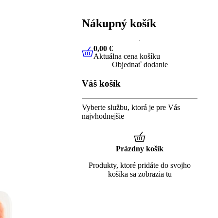
Nákupný košík
0,00 €
Aktuálna cena košíku
0,00 €
Aktuálna cena košíku
Objednať dodanie
Váš košík
Vyberte službu, ktorá je pre Vás
najvhodnejšie
Prázdny košík
Produkty, ktoré pridáte do svojho
košíka sa zobrazia tu