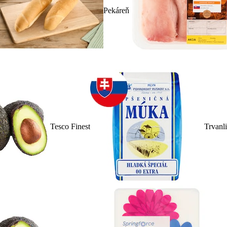
Pekáreň
Tesco Finest
Trvanl