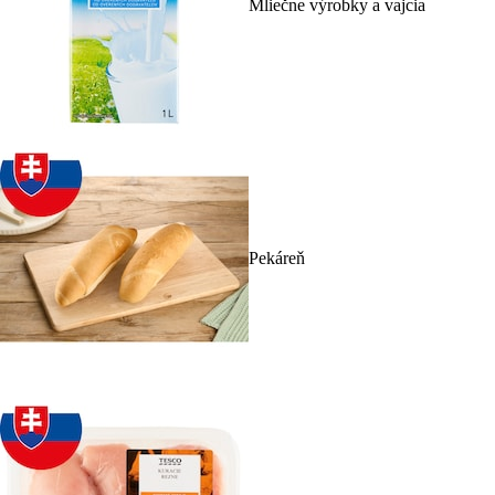
Mliečne výrobky a vajcia
Pekáreň