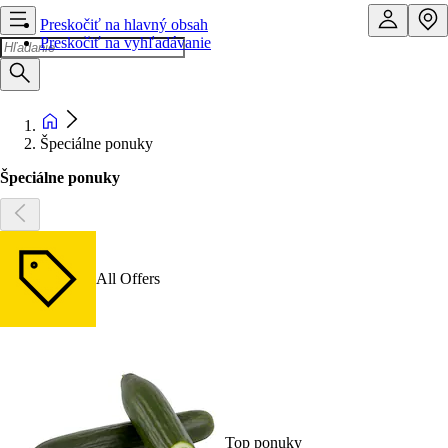
Preskočiť na hlavný obsah
Preskočiť na vyhľadávanie
Špeciálne ponuky
Špeciálne ponuky
All Offers
Top ponuky