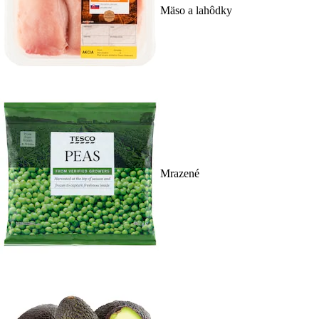
Mäso a lahôdky
Mrazené