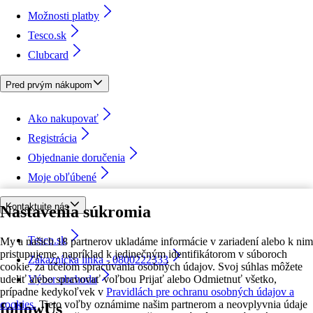
Možnosti platby
Tesco.sk
Clubcard
Pred prvým nákupom
Ako nakupovať
Registrácia
Objednanie doručenia
Moje obľúbené
Kontaktujte nás
Nastavenia súkromia
Tesco.sk
My a našich 18 partnerov ukladáme informácie v zariadení alebo k nim
pristupujeme, napríklad k jedinečným identifikátorom v súboroch
Zákaznícka linka - 0800222333
cookie, za účelom spracúvania osobných údajov. Svoj súhlas môžete
udeliť alebo spravovať voľbou Prijať alebo Odmietnuť všetko,
Výber obchodu
prípadne kedykoľvek v
Pravidlách pre ochranu osobných údajov a
cookies.
Tieto voľby oznámime našim partnerom a neovplyvnia údaje
followUs