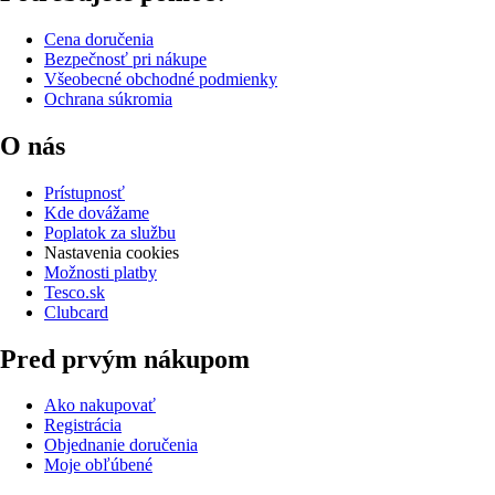
Cena doručenia
Bezpečnosť pri nákupe
Všeobecné obchodné podmienky
Ochrana súkromia
O nás
Prístupnosť
Kde dovážame
Poplatok za službu
Nastavenia cookies
Možnosti platby
Tesco.sk
Clubcard
Pred prvým nákupom
Ako nakupovať
Registrácia
Objednanie doručenia
Moje obľúbené