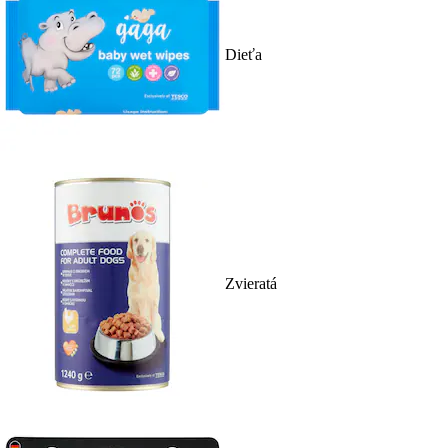
Dieťa
Zvieratá