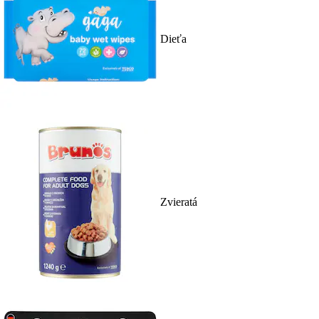
Dieťa
Zvieratá