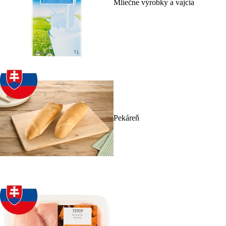
Mliečne výrobky a vajcia
Pekáreň