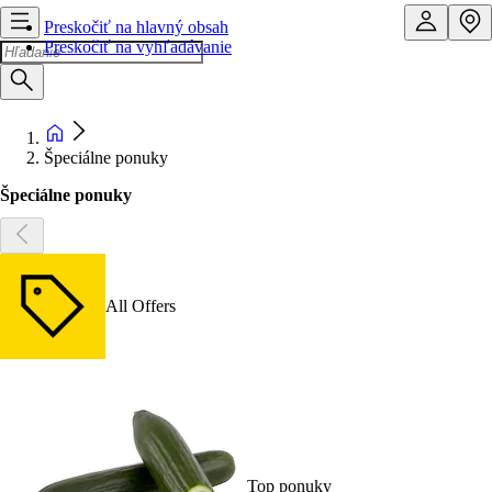
Preskočiť na hlavný obsah
Preskočiť na vyhľadávanie
Špeciálne ponuky
Špeciálne ponuky
All Offers
Top ponuky