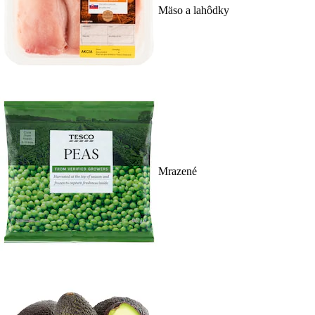
Mäso a lahôdky
Mrazené