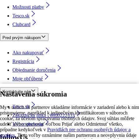
Možnosti platby
Tesco.sk
Clubcard
Pred prvým nákupom
Ako nakupovať
Registrácia
Objednanie doručenia
Moje obľúbené
Kontaktujte nás
Nastavenia súkromia
Tesco.sk
My a našich 18 partnerov ukladáme informácie v zariadení alebo k nim
pristupujeme, napríklad k jedinečným identifikátorom v súboroch
Zákaznícka linka - 0800222333
cookie, za účelom spracúvania osobných údajov. Svoj súhlas môžete
udeliť alebo spravovať voľbou Prijať alebo Odmietnuť všetko,
Výber obchodu
prípadne kedykoľvek v
Pravidlách pre ochranu osobných údajov a
cookies.
Tieto voľby oznámime našim partnerom a neovplyvnia údaje
followUs