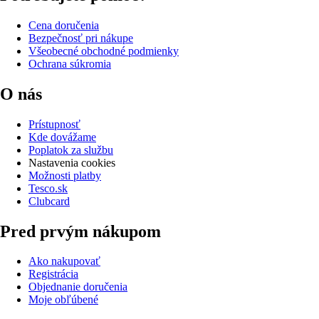
Cena doručenia
Bezpečnosť pri nákupe
Všeobecné obchodné podmienky
Ochrana súkromia
O nás
Prístupnosť
Kde dovážame
Poplatok za službu
Nastavenia cookies
Možnosti platby
Tesco.sk
Clubcard
Pred prvým nákupom
Ako nakupovať
Registrácia
Objednanie doručenia
Moje obľúbené