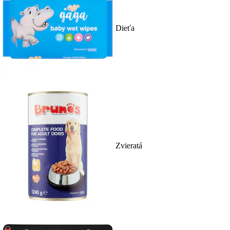
Dieťa
Zvieratá