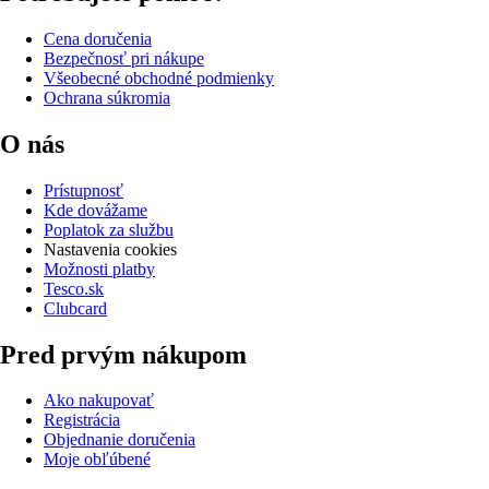
Cena doručenia
Bezpečnosť pri nákupe
Všeobecné obchodné podmienky
Ochrana súkromia
O nás
Prístupnosť
Kde dovážame
Poplatok za službu
Nastavenia cookies
Možnosti platby
Tesco.sk
Clubcard
Pred prvým nákupom
Ako nakupovať
Registrácia
Objednanie doručenia
Moje obľúbené