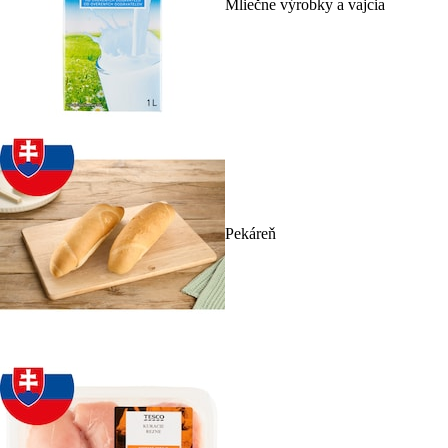
Mliečne výrobky a vajcia
Pekáreň