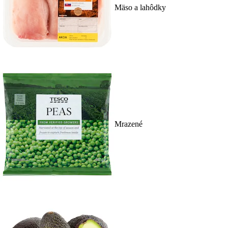
Mäso a lahôdky
Mrazené