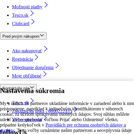
Možnosti platby
Tesco.sk
Clubcard
Pred prvým nákupom
Ako nakupovať
Registrácia
Objednanie doručenia
Moje obľúbené
Kontaktujte nás
Nastavenia súkromia
Tesco.sk
My a našich 18 partnerov ukladáme informácie v zariadení alebo k nim
pristupujeme, napríklad k jedinečným identifikátorom v súboroch
Zákaznícka linka - 0800222333
cookie, za účelom spracúvania osobných údajov. Svoj súhlas môžete
udeliť alebo spravovať voľbou Prijať alebo Odmietnuť všetko,
Výber obchodu
prípadne kedykoľvek v
Pravidlách pre ochranu osobných údajov a
cookies.
Tieto voľby oznámime našim partnerom a neovplyvnia údaje
followUs