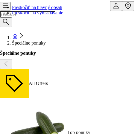
Preskočiť na hlavný obsah
Preskočiť na vyhľadávanie
Špeciálne ponuky
Špeciálne ponuky
All Offers
Top ponuky