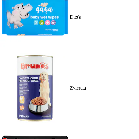
Dieťa
Zvieratá