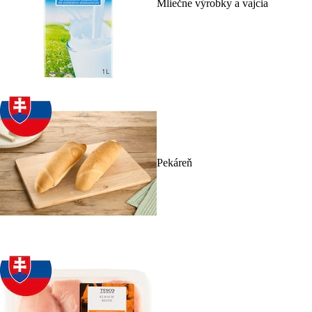
Mliečne výrobky a vajcia
Pekáreň