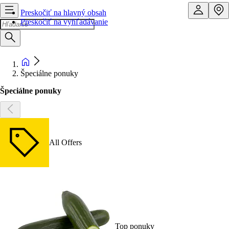
Preskočiť na hlavný obsah
Preskočiť na vyhľadávanie
Špeciálne ponuky
Špeciálne ponuky
All Offers
Top ponuky