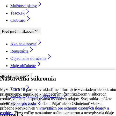
Možnosti platby
Tesco.sk
Clubcard
Pred prvým nákupom
Ako nakupovať
Registrácia
Objednanie doručenia
Moje obľúbené
Kontaktujte nás
Nastavenia súkromia
Tesco.sk
My a našich 18 partnerov ukladáme informácie v zariadení alebo k nim
pristupujeme, napríklad k jedinečným identifikátorom v súboroch
Zákaznícka linka - 0800222333
cookie, za účelom spracúvania osobných údajov. Svoj súhlas môžete
udeliť alebo spravovať voľbou Prijať alebo Odmietnuť všetko,
Výber obchodu
prípadne kedykoľvek v
Pravidlách pre ochranu osobných údajov a
cookies.
Tieto voľby oznámime našim partnerom a neovplyvnia údaje
followUs