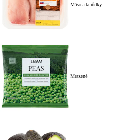
Mäso a lahôdky
Mrazené