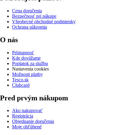
Cena doručenia
Bezpečnosť pri nákupe
Všeobecné obchodné podmienky
Ochrana súkromia
O nás
Prístupnosť
Kde dovážame
Poplatok za službu
Nastavenia cookies
Možnosti platby
Tesco.sk
Clubcard
Pred prvým nákupom
Ako nakupovať
Registrácia
Objednanie doručenia
Moje obľúbené