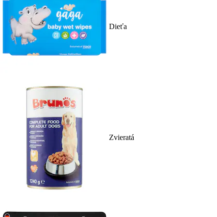
Dieťa
Zvieratá