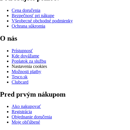
Cena doručenia
Bezpečnosť pri nákupe
Všeobecné obchodné podmienky
Ochrana súkromia
O nás
Prístupnosť
Kde dovážame
Poplatok za službu
Nastavenia cookies
Možnosti platby
Tesco.sk
Clubcard
Pred prvým nákupom
Ako nakupovať
Registrácia
Objednanie doručenia
Moje obľúbené