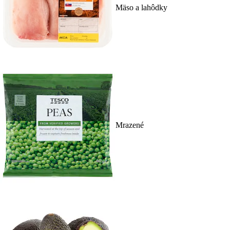
Mäso a lahôdky
Mrazené