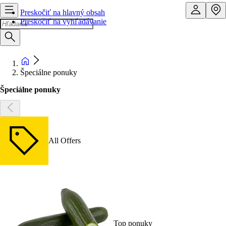
Preskočiť na hlavný obsah
Preskočiť na vyhľadávanie
Špeciálne ponuky
Špeciálne ponuky
All Offers
Top ponuky