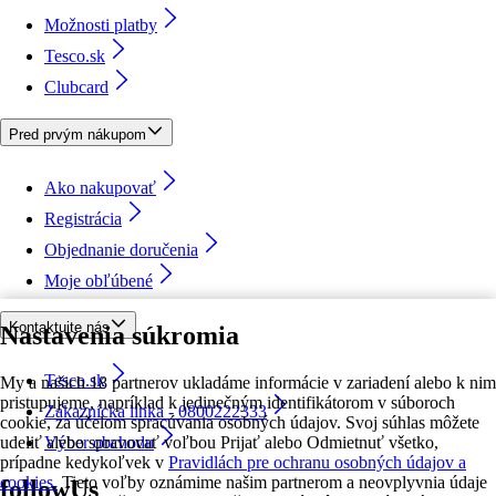
Možnosti platby
Tesco.sk
Clubcard
Pred prvým nákupom
Ako nakupovať
Registrácia
Objednanie doručenia
Moje obľúbené
Kontaktujte nás
Nastavenia súkromia
Tesco.sk
My a našich 18 partnerov ukladáme informácie v zariadení alebo k nim
pristupujeme, napríklad k jedinečným identifikátorom v súboroch
Zákaznícka linka - 0800222333
cookie, za účelom spracúvania osobných údajov. Svoj súhlas môžete
udeliť alebo spravovať voľbou Prijať alebo Odmietnuť všetko,
Výber obchodu
prípadne kedykoľvek v
Pravidlách pre ochranu osobných údajov a
cookies.
Tieto voľby oznámime našim partnerom a neovplyvnia údaje
followUs