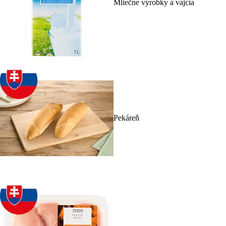
Mliečne výrobky a vajcia
Pekáreň