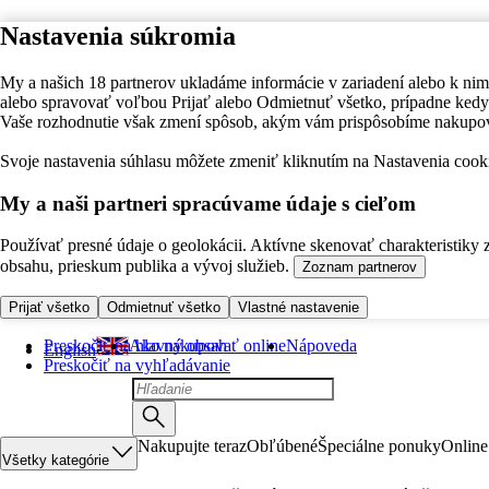
Nastavenia súkromia
My a našich 18 partnerov ukladáme informácie v zariadení alebo k nim
alebo spravovať voľbou Prijať alebo Odmietnuť všetko, prípadne ke
Vaše rozhodnutie však zmení spôsob, akým vám prispôsobíme nakupo
Svoje nastavenia súhlasu môžete zmeniť kliknutím na Nastavenia cooki
My a naši partneri spracúvame údaje s cieľom
Používať presné údaje o geolokácii. Aktívne skenovať charakteristiky 
obsahu, prieskum publika a vývoj služieb.
Zoznam partnerov
Prijať všetko
Odmietnuť všetko
Vlastné nastavenie
Preskočiť na hlavný obsah
Ako nakupovať online
Nápoveda
English
Preskočiť na vyhľadávanie
Nakupujte teraz
Obľúbené
Špeciálne ponuky
Online
Všetky kategórie