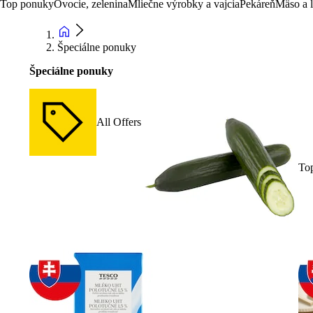
Top ponuky
Ovocie, zelenina
Mliečne výrobky a vajcia
Pekáreň
Mäso a 
Špeciálne ponuky
Špeciálne ponuky
All Offers
To