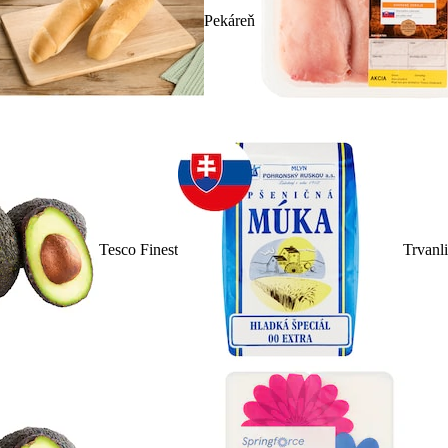
Pekáreň
Tesco Finest
Trvanl