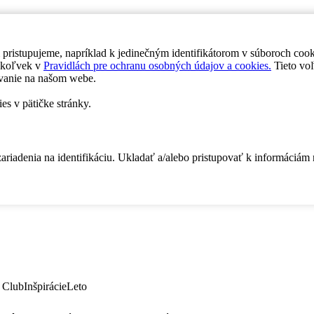
 pristupujeme, napríklad k jedinečným identifikátorom v súboroch coo
dykoľvek v
Pravidlách pre ochranu osobných údajov a cookies.
Tieto voľ
vanie na našom webe.
es v pätičke stránky.
zariadenia na identifikáciu. Ukladať a/alebo pristupovať k informáciám
 Club
Inšpirácie
Leto