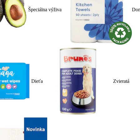
Špeciálna výživa
Dom
Dieťa
Zvieratá