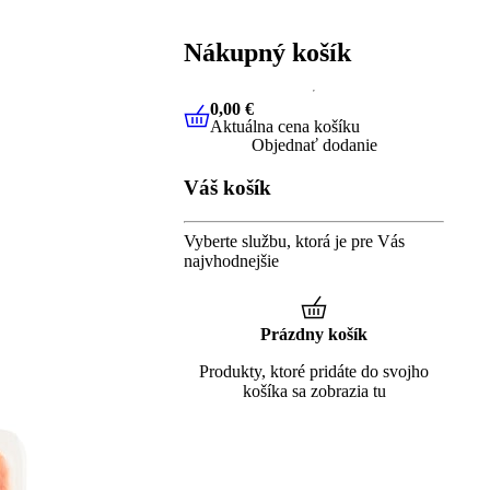
Nákupný košík
0,00 €
Aktuálna cena košíku
0,00 €
Aktuálna cena košíku
Objednať dodanie
Váš košík
Vyberte službu, ktorá je pre Vás
najvhodnejšie
Prázdny košík
Produkty, ktoré pridáte do svojho
košíka sa zobrazia tu