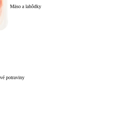
Mäso a lahôdky
ivé potraviny