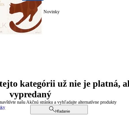
Novinky
jto kategórii už nie je platná, a
vypredaný
 navštívte našu Akčnú stránku a vyhľadajte alternatívne produkty
uky
Hľadanie