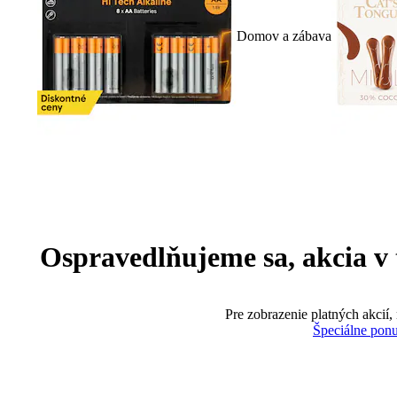
Domov a zábava
Ospravedlňujeme sa, akcia v te
Pre zobrazenie platných akcií,
Špeciálne pon