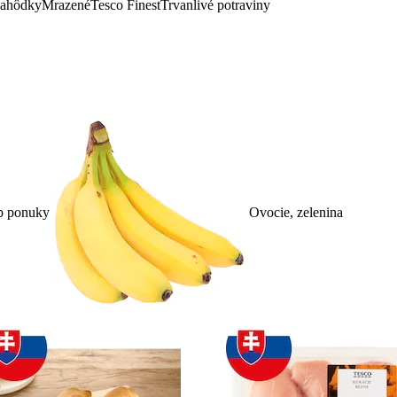
lahôdky
Mrazené
Tesco Finest
Trvanlivé potraviny
p ponuky
Ovocie, zelenina