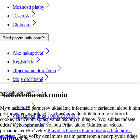
Možnosti platby
Tesco.sk
Clubcard
Pred prvým nákupom
Ako nakupovať
Registrácia
Objednanie doručenia
Moje obľúbené
Kontaktujte nás
Nastavenia súkromia
Tesco.sk
My a našich 18 partnerov ukladáme informácie v zariadení alebo k nim
pristupujeme, napríklad k jedinečným identifikátorom v súboroch
Zákaznícka linka - 0800222333
cookie, za účelom spracúvania osobných údajov. Svoj súhlas môžete
udeliť alebo spravovať voľbou Prijať alebo Odmietnuť všetko,
Výber obchodu
prípadne kedykoľvek v
Pravidlách pre ochranu osobných údajov a
cookies.
Tieto voľby oznámime našim partnerom a neovplyvnia údaje
followUs