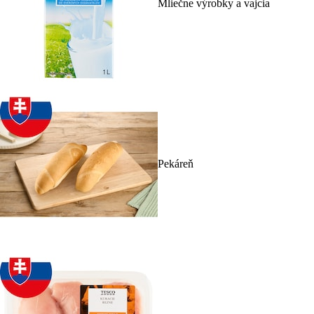
Mliečne výrobky a vajcia
Pekáreň