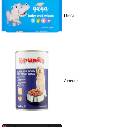
Dieťa
Zvieratá