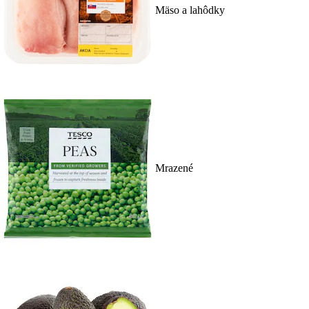
Mäso a lahôdky
Mrazené