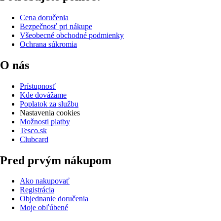
Cena doručenia
Bezpečnosť pri nákupe
Všeobecné obchodné podmienky
Ochrana súkromia
O nás
Prístupnosť
Kde dovážame
Poplatok za službu
Nastavenia cookies
Možnosti platby
Tesco.sk
Clubcard
Pred prvým nákupom
Ako nakupovať
Registrácia
Objednanie doručenia
Moje obľúbené