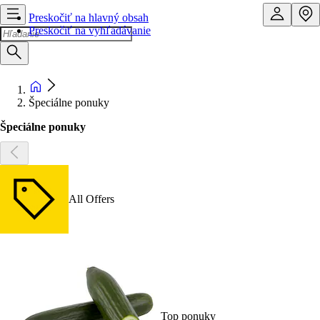
Preskočiť na hlavný obsah
Preskočiť na vyhľadávanie
Špeciálne ponuky
Špeciálne ponuky
All Offers
Top ponuky