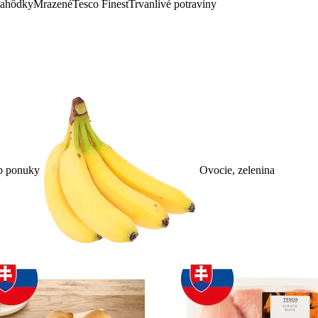
lahôdky
Mrazené
Tesco Finest
Trvanlivé potraviny
p ponuky
Ovocie, zelenina