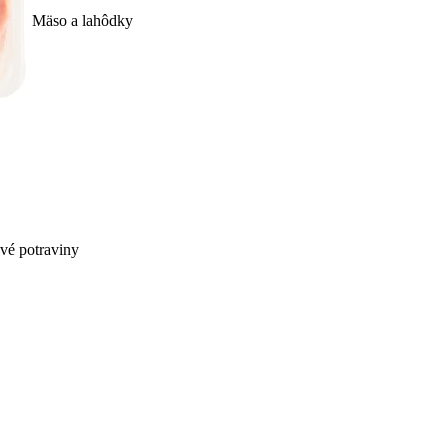
Mäso a lahôdky
ivé potraviny