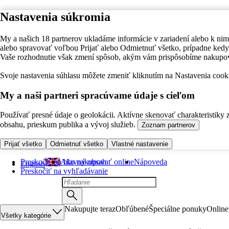
Nastavenia súkromia
My a našich 18 partnerov ukladáme informácie v zariadení alebo k nim
alebo spravovať voľbou Prijať alebo Odmietnuť všetko, prípadne ke
Vaše rozhodnutie však zmení spôsob, akým vám prispôsobíme nakupo
Svoje nastavenia súhlasu môžete zmeniť kliknutím na Nastavenia cooki
My a naši partneri spracúvame údaje s cieľom
Používať presné údaje o geolokácii. Aktívne skenovať charakteristiky 
obsahu, prieskum publika a vývoj služieb.
Zoznam partnerov
Prijať všetko
Odmietnuť všetko
Vlastné nastavenie
Preskočiť na hlavný obsah
Ako nakupovať online
Nápoveda
English
Preskočiť na vyhľadávanie
Nakupujte teraz
Obľúbené
Špeciálne ponuky
Online
Všetky kategórie