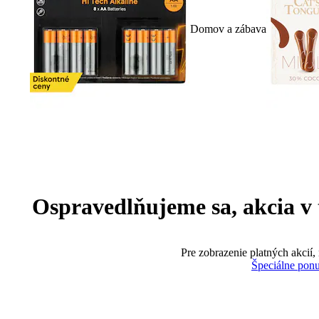
Domov a zábava
Ospravedlňujeme sa, akcia v te
Pre zobrazenie platných akcií,
Špeciálne pon