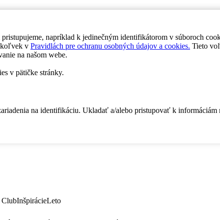
 pristupujeme, napríklad k jedinečným identifikátorom v súboroch coo
dykoľvek v
Pravidlách pre ochranu osobných údajov a cookies.
Tieto voľ
vanie na našom webe.
es v pätičke stránky.
zariadenia na identifikáciu. Ukladať a/alebo pristupovať k informáciám
 Club
Inšpirácie
Leto