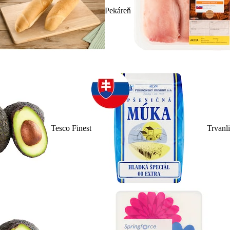
Pekáreň
Tesco Finest
Trvanl