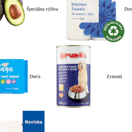
Špeciálna výživa
Dom
Dieťa
Zvieratá