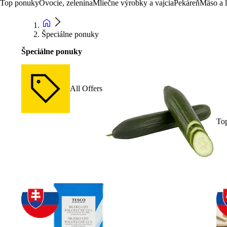
Top ponuky
Ovocie, zelenina
Mliečne výrobky a vajcia
Pekáreň
Mäso a 
Špeciálne ponuky
Špeciálne ponuky
All Offers
To