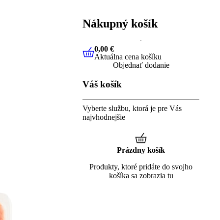
Nákupný košík
0,00 €
Aktuálna cena košíku
0,00 €
Aktuálna cena košíku
Objednať dodanie
Váš košík
Vyberte službu, ktorá je pre Vás
najvhodnejšie
Prázdny košík
Produkty, ktoré pridáte do svojho
košíka sa zobrazia tu