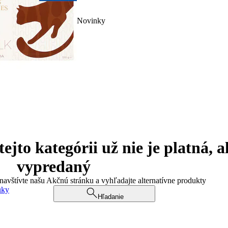
Novinky
jto kategórii už nie je platná, a
vypredaný
 navštívte našu Akčnú stránku a vyhľadajte alternatívne produkty
uky
Hľadanie