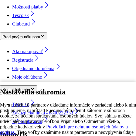
Možnosti platby
Tesco.sk
Clubcard
Pred prvým nákupom
Ako nakupovať
Registrácia
Objednanie doručenia
Moje obľúbené
Kontaktujte nás
Nastavenia súkromia
Tesco.sk
My a našich 18 partnerov ukladáme informácie v zariadení alebo k nim
pristupujeme, napríklad k jedinečným identifikátorom v súboroch
Zákaznícka linka - 0800222333
cookie, za účelom spracúvania osobných údajov. Svoj súhlas môžete
udeliť alebo spravovať voľbou Prijať alebo Odmietnuť všetko,
Výber obchodu
prípadne kedykoľvek v
Pravidlách pre ochranu osobných údajov a
cookies.
Tieto voľby oznámime našim partnerom a neovplyvnia údaje
followUs