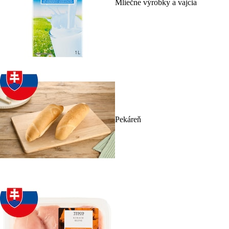
Mliečne výrobky a vajcia
Pekáreň