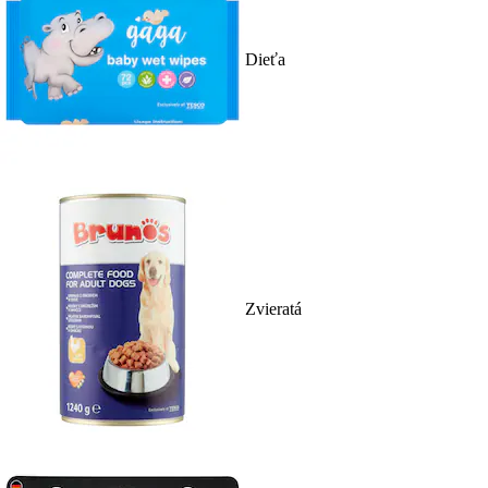
Dieťa
Zvieratá