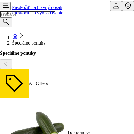
Preskočiť na hlavný obsah
Preskočiť na vyhľadávanie
Špeciálne ponuky
Špeciálne ponuky
All Offers
Top ponuky