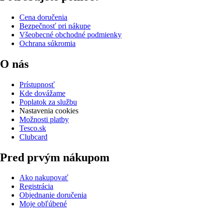
Cena doručenia
Bezpečnosť pri nákupe
Všeobecné obchodné podmienky
Ochrana súkromia
O nás
Prístupnosť
Kde dovážame
Poplatok za službu
Nastavenia cookies
Možnosti platby
Tesco.sk
Clubcard
Pred prvým nákupom
Ako nakupovať
Registrácia
Objednanie doručenia
Moje obľúbené