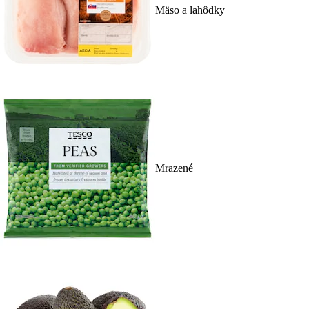
Mäso a lahôdky
Mrazené