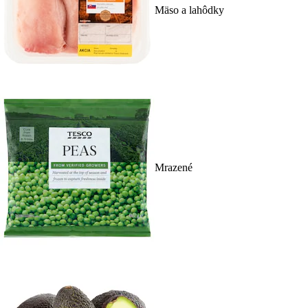
Mäso a lahôdky
Mrazené