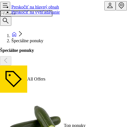
Preskočiť na hlavný obsah
Preskočiť na vyhľadávanie
Špeciálne ponuky
Špeciálne ponuky
All Offers
Top ponuky