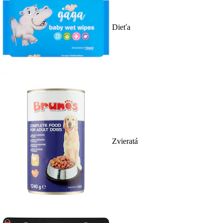
Dieťa
Zvieratá