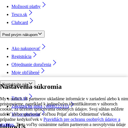
Možnosti platby
Tesco.sk
Clubcard
Pred prvým nákupom
Ako nakupovať
Registrácia
Objednanie doručenia
Moje obľúbené
Kontaktujte nás
Nastavenia súkromia
Tesco.sk
My a našich 18 partnerov ukladáme informácie v zariadení alebo k nim
pristupujeme, napríklad k jedinečným identifikátorom v súboroch
Zákaznícka linka - 0800222333
cookie, za účelom spracúvania osobných údajov. Svoj súhlas môžete
udeliť alebo spravovať voľbou Prijať alebo Odmietnuť všetko,
Výber obchodu
prípadne kedykoľvek v
Pravidlách pre ochranu osobných údajov a
cookies.
Tieto voľby oznámime našim partnerom a neovplyvnia údaje
followUs