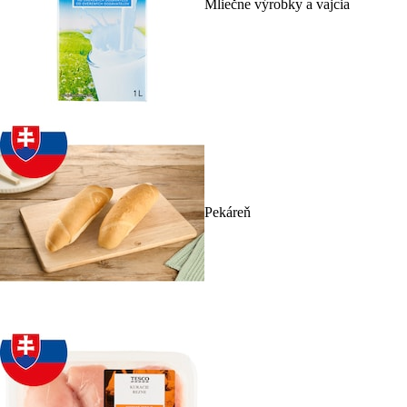
Mliečne výrobky a vajcia
Pekáreň