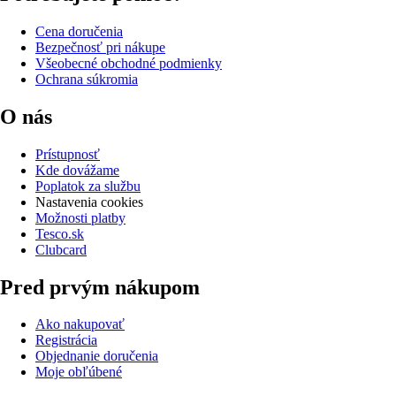
Cena doručenia
Bezpečnosť pri nákupe
Všeobecné obchodné podmienky
Ochrana súkromia
O nás
Prístupnosť
Kde dovážame
Poplatok za službu
Nastavenia cookies
Možnosti platby
Tesco.sk
Clubcard
Pred prvým nákupom
Ako nakupovať
Registrácia
Objednanie doručenia
Moje obľúbené