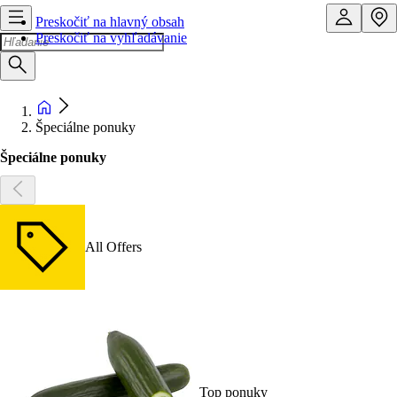
Preskočiť na hlavný obsah
Preskočiť na vyhľadávanie
Špeciálne ponuky
Špeciálne ponuky
All Offers
Top ponuky