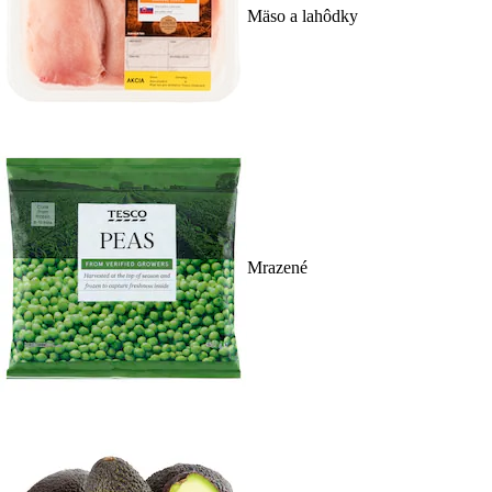
Mäso a lahôdky
Mrazené