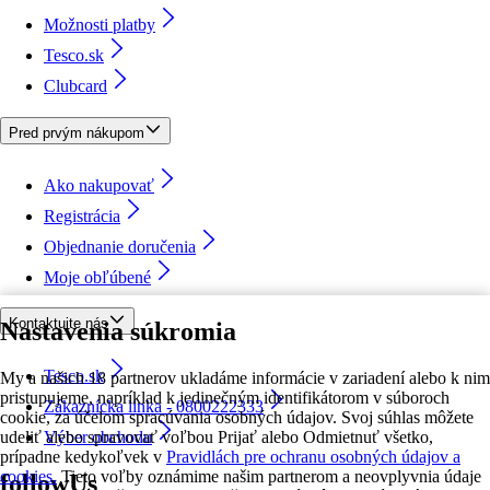
Možnosti platby
Tesco.sk
Clubcard
Pred prvým nákupom
Ako nakupovať
Registrácia
Objednanie doručenia
Moje obľúbené
Kontaktujte nás
Nastavenia súkromia
Tesco.sk
My a našich 18 partnerov ukladáme informácie v zariadení alebo k nim
pristupujeme, napríklad k jedinečným identifikátorom v súboroch
Zákaznícka linka - 0800222333
cookie, za účelom spracúvania osobných údajov. Svoj súhlas môžete
udeliť alebo spravovať voľbou Prijať alebo Odmietnuť všetko,
Výber obchodu
prípadne kedykoľvek v
Pravidlách pre ochranu osobných údajov a
cookies.
Tieto voľby oznámime našim partnerom a neovplyvnia údaje
followUs