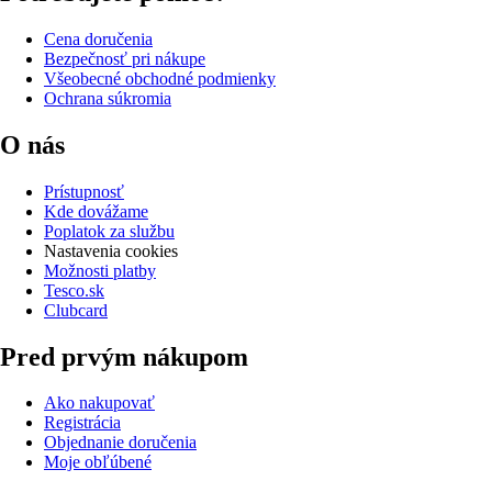
Cena doručenia
Bezpečnosť pri nákupe
Všeobecné obchodné podmienky
Ochrana súkromia
O nás
Prístupnosť
Kde dovážame
Poplatok za službu
Nastavenia cookies
Možnosti platby
Tesco.sk
Clubcard
Pred prvým nákupom
Ako nakupovať
Registrácia
Objednanie doručenia
Moje obľúbené