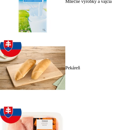
Mliečne výrobky a vajcia
Pekáreň