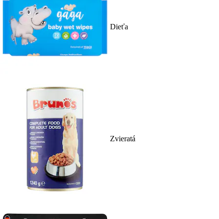
Dieťa
Zvieratá