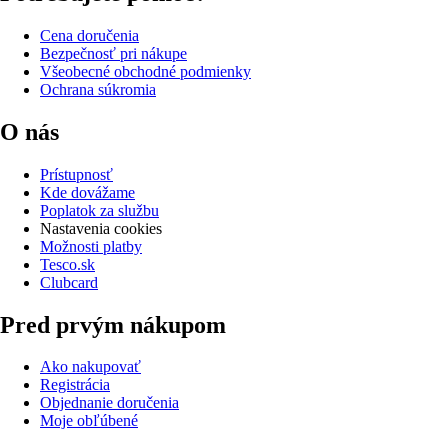
Cena doručenia
Bezpečnosť pri nákupe
Všeobecné obchodné podmienky
Ochrana súkromia
O nás
Prístupnosť
Kde dovážame
Poplatok za službu
Nastavenia cookies
Možnosti platby
Tesco.sk
Clubcard
Pred prvým nákupom
Ako nakupovať
Registrácia
Objednanie doručenia
Moje obľúbené