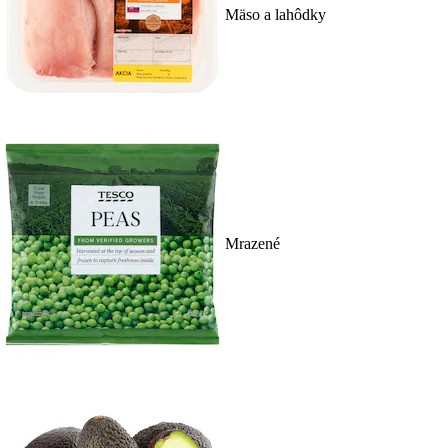
Mäso a lahôdky
Mrazené