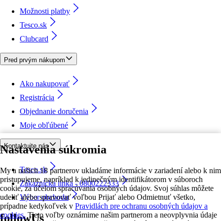
Možnosti platby
Tesco.sk
Clubcard
Pred prvým nákupom
Ako nakupovať
Registrácia
Objednanie doručenia
Moje obľúbené
Kontaktujte nás
Nastavenia súkromia
Tesco.sk
My a našich 18 partnerov ukladáme informácie v zariadení alebo k nim
pristupujeme, napríklad k jedinečným identifikátorom v súboroch
Zákaznícka linka - 0800222333
cookie, za účelom spracúvania osobných údajov. Svoj súhlas môžete
udeliť alebo spravovať voľbou Prijať alebo Odmietnuť všetko,
Výber obchodu
prípadne kedykoľvek v
Pravidlách pre ochranu osobných údajov a
cookies.
Tieto voľby oznámime našim partnerom a neovplyvnia údaje
followUs