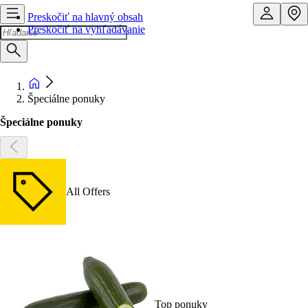
Preskočiť na hlavný obsah
Preskočiť na vyhľadávanie
Špeciálne ponuky
Špeciálne ponuky
All Offers
Top ponuky