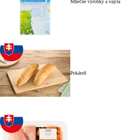
Mliečne výrobky a vajcia
Pekáreň