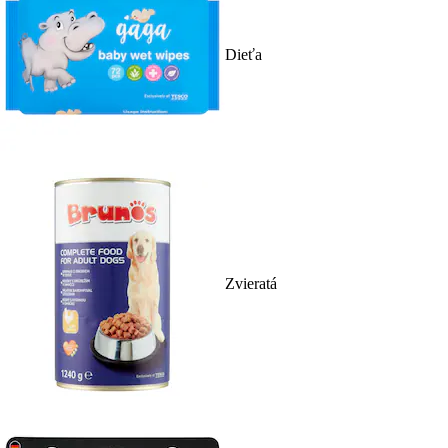
Dieťa
Zvieratá