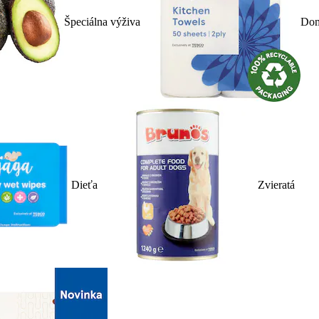
Špeciálna výživa
Dom
Dieťa
Zvieratá