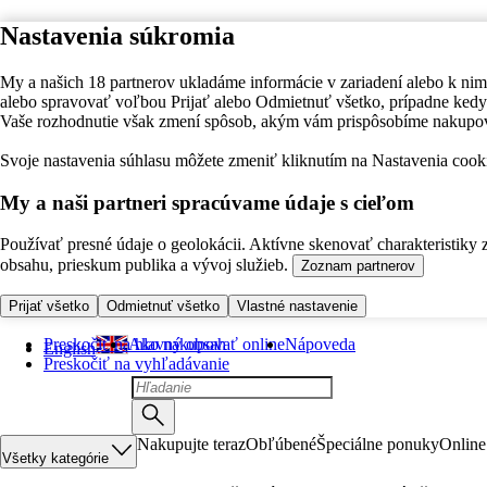
Nastavenia súkromia
My a našich 18 partnerov ukladáme informácie v zariadení alebo k nim
alebo spravovať voľbou Prijať alebo Odmietnuť všetko, prípadne ke
Vaše rozhodnutie však zmení spôsob, akým vám prispôsobíme nakupo
Svoje nastavenia súhlasu môžete zmeniť kliknutím na Nastavenia cooki
My a naši partneri spracúvame údaje s cieľom
Používať presné údaje o geolokácii. Aktívne skenovať charakteristiky 
obsahu, prieskum publika a vývoj služieb.
Zoznam partnerov
Prijať všetko
Odmietnuť všetko
Vlastné nastavenie
Preskočiť na hlavný obsah
Ako nakupovať online
Nápoveda
English
Preskočiť na vyhľadávanie
Nakupujte teraz
Obľúbené
Špeciálne ponuky
Online
Všetky kategórie