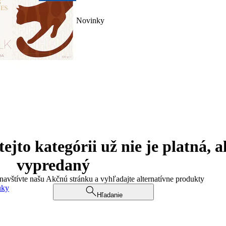
Novinky
jto kategórii už nie je platná, a
vypredaný
 navštívte našu Akčnú stránku a vyhľadajte alternatívne produkty
uky
Hľadanie