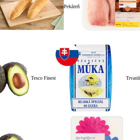
Pekáreň
Tesco Finest
Trvanl