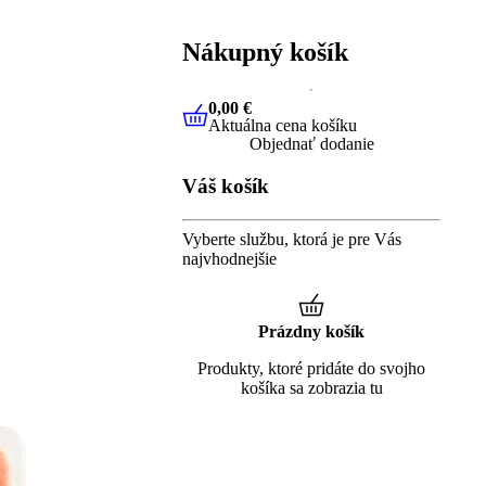
Nákupný košík
0,00 €
Aktuálna cena košíku
0,00 €
Aktuálna cena košíku
Objednať dodanie
Váš košík
Vyberte službu, ktorá je pre Vás
najvhodnejšie
Prázdny košík
Produkty, ktoré pridáte do svojho
košíka sa zobrazia tu