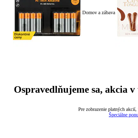
Domov a zábava
Ospravedlňujeme sa, akcia v te
Pre zobrazenie platných akcií,
Špeciálne pon