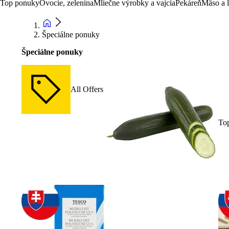
Top ponuky
Ovocie, zelenina
Mliečne výrobky a vajcia
Pekáreň
Mäso a 
Špeciálne ponuky
Špeciálne ponuky
All Offers
To