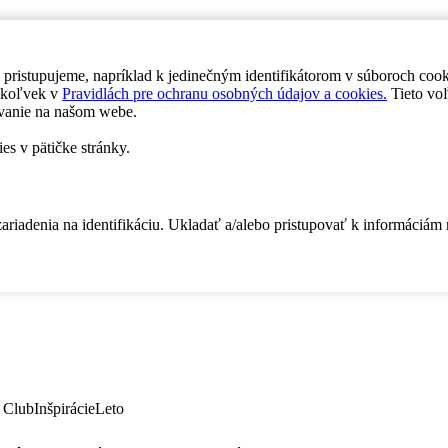
 pristupujeme, napríklad k jedinečným identifikátorom v súboroch coo
dykoľvek v
Pravidlách pre ochranu osobných údajov a cookies.
Tieto voľ
vanie na našom webe.
es v pätičke stránky.
zariadenia na identifikáciu. Ukladať a/alebo pristupovať k informáciám
 Club
Inšpirácie
Leto