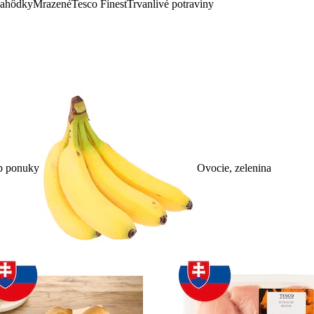
lahôdky
Mrazené
Tesco Finest
Trvanlivé potraviny
p ponuky
Ovocie, zelenina