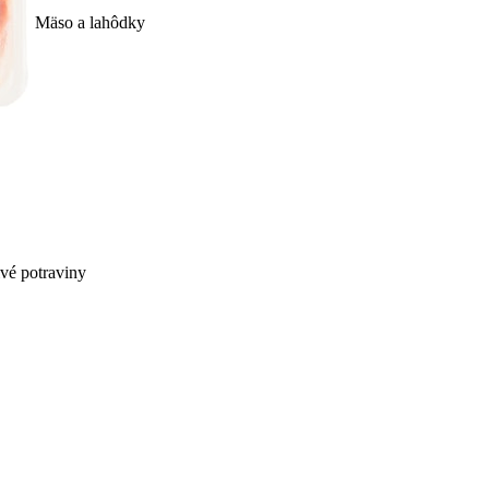
Mäso a lahôdky
ivé potraviny