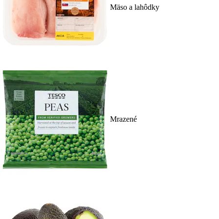
Mäso a lahôdky
Mrazené