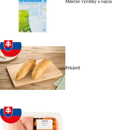
Mliečne výrobky a vajcia
Pekáreň