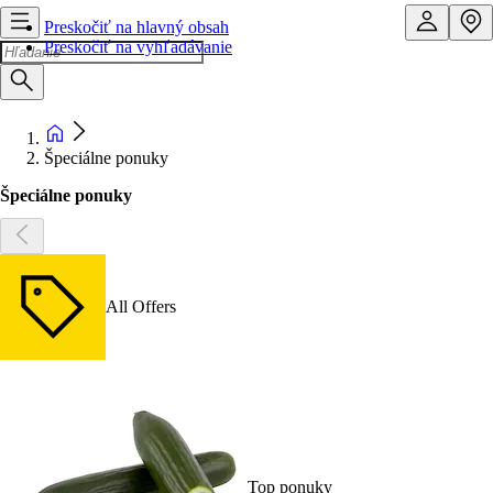
Preskočiť na hlavný obsah
Preskočiť na vyhľadávanie
Špeciálne ponuky
Špeciálne ponuky
All Offers
Top ponuky