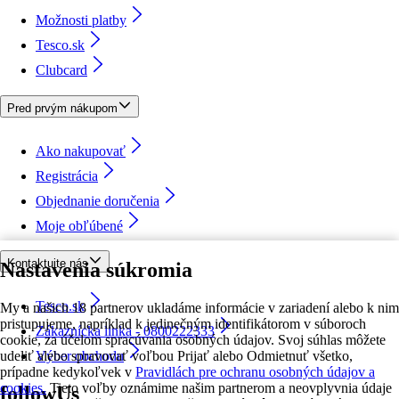
Možnosti platby
Tesco.sk
Clubcard
Pred prvým nákupom
Ako nakupovať
Registrácia
Objednanie doručenia
Moje obľúbené
Kontaktujte nás
Nastavenia súkromia
Tesco.sk
My a našich 18 partnerov ukladáme informácie v zariadení alebo k nim
pristupujeme, napríklad k jedinečným identifikátorom v súboroch
Zákaznícka linka - 0800222333
cookie, za účelom spracúvania osobných údajov. Svoj súhlas môžete
udeliť alebo spravovať voľbou Prijať alebo Odmietnuť všetko,
Výber obchodu
prípadne kedykoľvek v
Pravidlách pre ochranu osobných údajov a
cookies.
Tieto voľby oznámime našim partnerom a neovplyvnia údaje
followUs