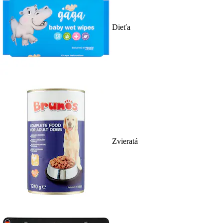
Dieťa
Zvieratá