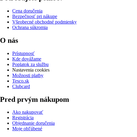
Cena doručenia
Bezpečnosť pri nákupe
Všeobecné obchodné podmienky
Ochrana súkromia
O nás
Prístupnosť
Kde dovážame
Poplatok za službu
Nastavenia cookies
Možnosti platby
Tesco.sk
Clubcard
Pred prvým nákupom
Ako nakupovať
Registrácia
Objednanie doručenia
Moje obľúbené