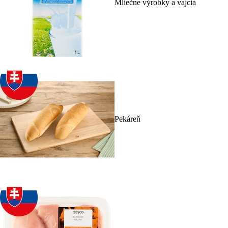
Mliečne výrobky a vajcia
Pekáreň