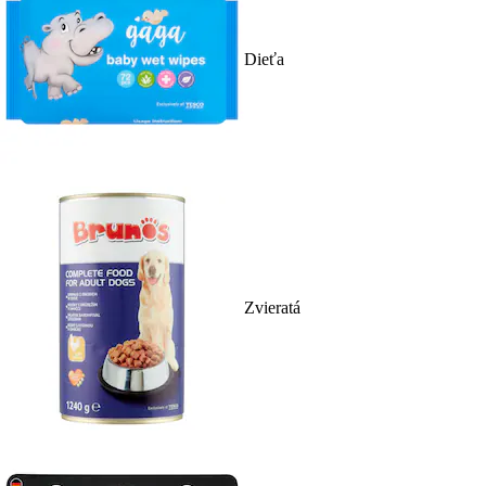
Dieťa
Zvieratá