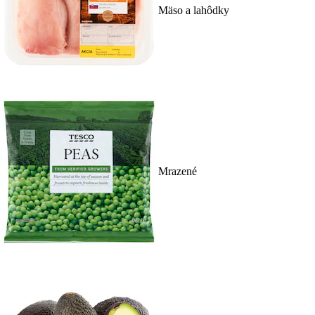
Mäso a lahôdky
Mrazené