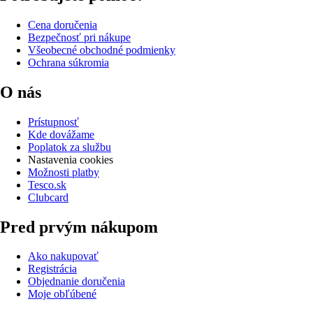
Cena doručenia
Bezpečnosť pri nákupe
Všeobecné obchodné podmienky
Ochrana súkromia
O nás
Prístupnosť
Kde dovážame
Poplatok za službu
Nastavenia cookies
Možnosti platby
Tesco.sk
Clubcard
Pred prvým nákupom
Ako nakupovať
Registrácia
Objednanie doručenia
Moje obľúbené