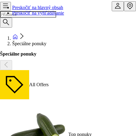
Preskočiť na hlavný obsah
Preskočiť na vyhľadávanie
Špeciálne ponuky
Špeciálne ponuky
All Offers
Top ponuky