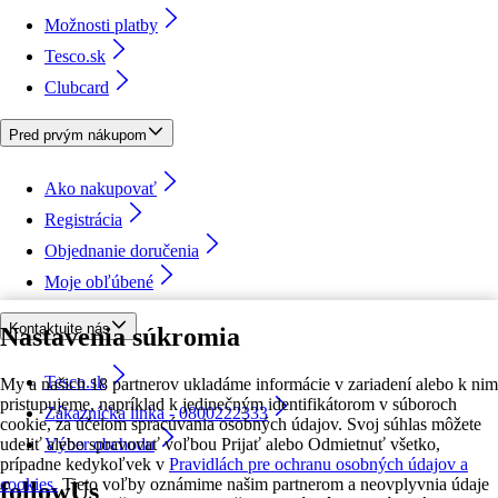
Možnosti platby
Tesco.sk
Clubcard
Pred prvým nákupom
Ako nakupovať
Registrácia
Objednanie doručenia
Moje obľúbené
Kontaktujte nás
Nastavenia súkromia
Tesco.sk
My a našich 18 partnerov ukladáme informácie v zariadení alebo k nim
pristupujeme, napríklad k jedinečným identifikátorom v súboroch
Zákaznícka linka - 0800222333
cookie, za účelom spracúvania osobných údajov. Svoj súhlas môžete
udeliť alebo spravovať voľbou Prijať alebo Odmietnuť všetko,
Výber obchodu
prípadne kedykoľvek v
Pravidlách pre ochranu osobných údajov a
cookies.
Tieto voľby oznámime našim partnerom a neovplyvnia údaje
followUs