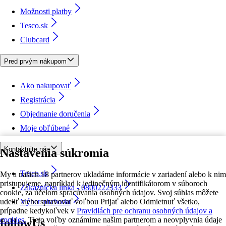
Možnosti platby
Tesco.sk
Clubcard
Pred prvým nákupom
Ako nakupovať
Registrácia
Objednanie doručenia
Moje obľúbené
Kontaktujte nás
Nastavenia súkromia
Tesco.sk
My a našich 18 partnerov ukladáme informácie v zariadení alebo k nim
pristupujeme, napríklad k jedinečným identifikátorom v súboroch
Zákaznícka linka - 0800222333
cookie, za účelom spracúvania osobných údajov. Svoj súhlas môžete
udeliť alebo spravovať voľbou Prijať alebo Odmietnuť všetko,
Výber obchodu
prípadne kedykoľvek v
Pravidlách pre ochranu osobných údajov a
cookies.
Tieto voľby oznámime našim partnerom a neovplyvnia údaje
followUs