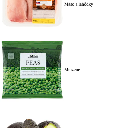
Mäso a lahôdky
Mrazené