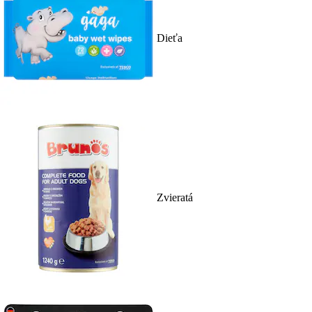
Dieťa
Zvieratá