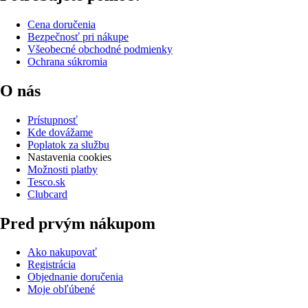
Cena doručenia
Bezpečnosť pri nákupe
Všeobecné obchodné podmienky
Ochrana súkromia
O nás
Prístupnosť
Kde dovážame
Poplatok za službu
Nastavenia cookies
Možnosti platby
Tesco.sk
Clubcard
Pred prvým nákupom
Ako nakupovať
Registrácia
Objednanie doručenia
Moje obľúbené