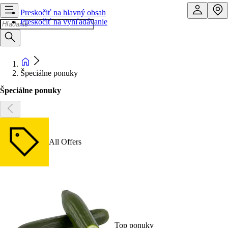
Preskočiť na hlavný obsah
Preskočiť na vyhľadávanie
Špeciálne ponuky
Špeciálne ponuky
All Offers
Top ponuky