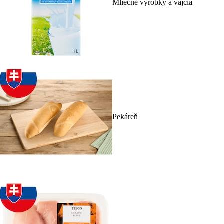
Mliečne výrobky a vajcia
Pekáreň