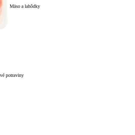
Mäso a lahôdky
ivé potraviny