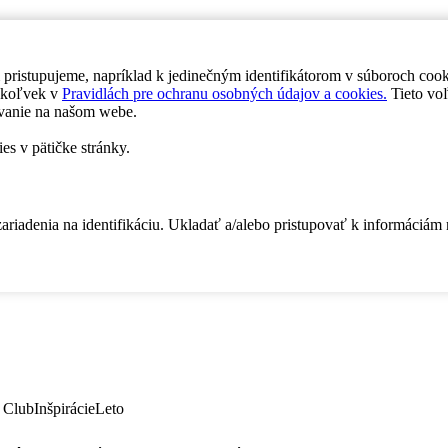
 pristupujeme, napríklad k jedinečným identifikátorom v súboroch coo
dykoľvek v
Pravidlách pre ochranu osobných údajov a cookies.
Tieto voľ
vanie na našom webe.
es v pätičke stránky.
zariadenia na identifikáciu. Ukladať a/alebo pristupovať k informáciám
 Club
Inšpirácie
Leto