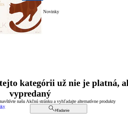
Novinky
jto kategórii už nie je platná, a
vypredaný
 navštívte našu Akčnú stránku a vyhľadajte alternatívne produkty
uky
Hľadanie