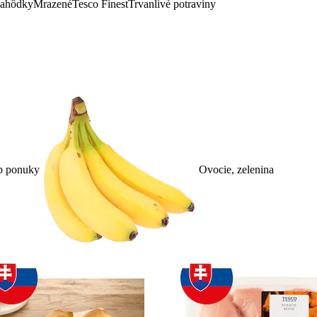
lahôdky
Mrazené
Tesco Finest
Trvanlivé potraviny
p ponuky
Ovocie, zelenina