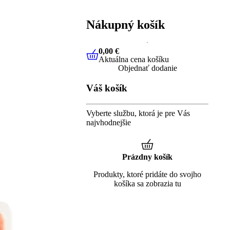
Nákupný košík
0,00 €
Aktuálna cena košíku
0,00 €
Aktuálna cena košíku
Objednať dodanie
Váš košík
Vyberte službu, ktorá je pre Vás
najvhodnejšie
Prázdny košík
Produkty, ktoré pridáte do svojho
košíka sa zobrazia tu