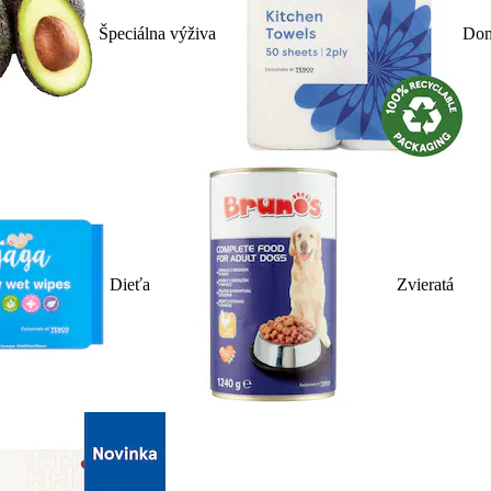
Špeciálna výživa
Dom
Dieťa
Zvieratá