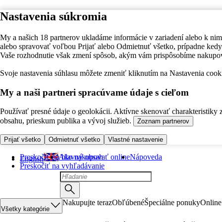
Nastavenia súkromia
My a našich 18 partnerov ukladáme informácie v zariadení alebo k nim
alebo spravovať voľbou Prijať alebo Odmietnuť všetko, prípadne ke
Vaše rozhodnutie však zmení spôsob, akým vám prispôsobíme nakupo
Svoje nastavenia súhlasu môžete zmeniť kliknutím na Nastavenia cooki
My a naši partneri spracúvame údaje s cieľom
Používať presné údaje o geolokácii. Aktívne skenovať charakteristiky 
obsahu, prieskum publika a vývoj služieb.
Zoznam partnerov
Prijať všetko
Odmietnuť všetko
Vlastné nastavenie
Preskočiť na hlavný obsah
Ako nakupovať online
Nápoveda
English
Preskočiť na vyhľadávanie
Nakupujte teraz
Obľúbené
Špeciálne ponuky
Online
Všetky kategórie