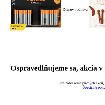
Domov a zábava
Ospravedlňujeme sa, akcia v te
Pre zobrazenie platných akcií,
Špeciálne pon