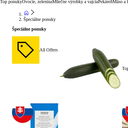
Top ponuky
Ovocie, zelenina
Mliečne výrobky a vajcia
Pekáreň
Mäso a 
Špeciálne ponuky
Špeciálne ponuky
All Offers
To