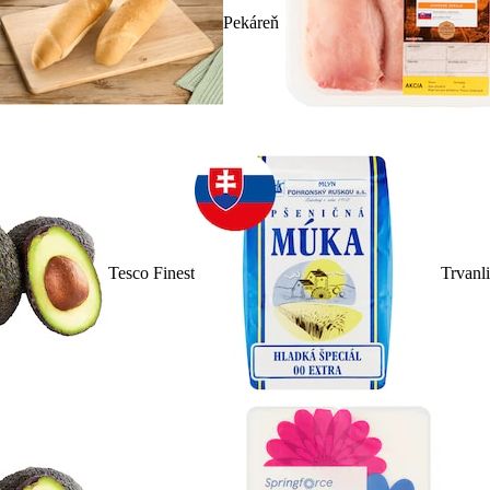
Pekáreň
Tesco Finest
Trvanl