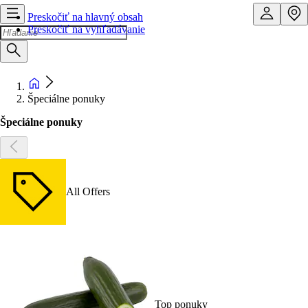
Preskočiť na hlavný obsah
Preskočiť na vyhľadávanie
Špeciálne ponuky
Špeciálne ponuky
All Offers
Top ponuky