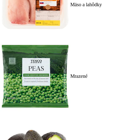
Mäso a lahôdky
Mrazené