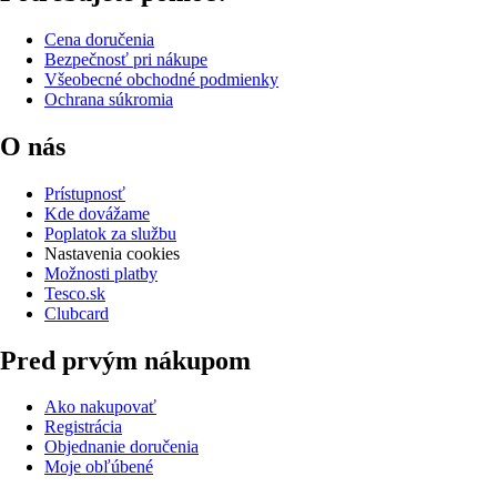
Cena doručenia
Bezpečnosť pri nákupe
Všeobecné obchodné podmienky
Ochrana súkromia
O nás
Prístupnosť
Kde dovážame
Poplatok za službu
Nastavenia cookies
Možnosti platby
Tesco.sk
Clubcard
Pred prvým nákupom
Ako nakupovať
Registrácia
Objednanie doručenia
Moje obľúbené