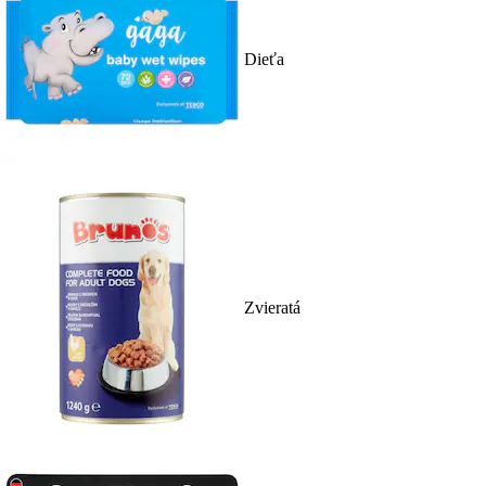
Dieťa
Zvieratá