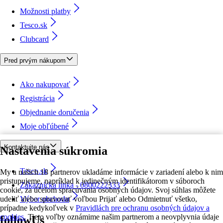
Možnosti platby
Tesco.sk
Clubcard
Pred prvým nákupom
Ako nakupovať
Registrácia
Objednanie doručenia
Moje obľúbené
Kontaktujte nás
Nastavenia súkromia
Tesco.sk
My a našich 18 partnerov ukladáme informácie v zariadení alebo k nim
pristupujeme, napríklad k jedinečným identifikátorom v súboroch
Zákaznícka linka - 0800222333
cookie, za účelom spracúvania osobných údajov. Svoj súhlas môžete
udeliť alebo spravovať voľbou Prijať alebo Odmietnuť všetko,
Výber obchodu
prípadne kedykoľvek v
Pravidlách pre ochranu osobných údajov a
cookies.
Tieto voľby oznámime našim partnerom a neovplyvnia údaje
followUs